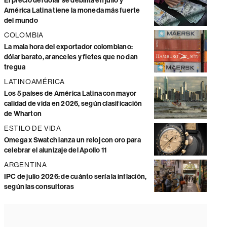
El precio del dólar se debilita en julio y
América Latina tiene la moneda más fuerte
del mundo
COLOMBIA
La mala hora del exportador colombiano:
dólar barato, aranceles y fletes que no dan
tregua
LATINOAMÉRICA
Los 5 países de América Latina con mayor
calidad de vida en 2026, según clasificación
de Wharton
ESTILO DE VIDA
Omega x Swatch lanza un reloj con oro para
celebrar el alunizaje del Apollo 11
ARGENTINA
IPC de julio 2026: de cuánto sería la inflación,
según las consultoras