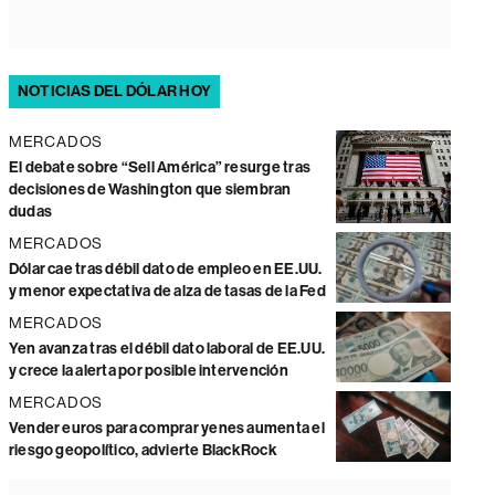
NOTICIAS DEL DÓLAR HOY
MERCADOS
El debate sobre “Sell América” resurge tras
decisiones de Washington que siembran
dudas
MERCADOS
Dólar cae tras débil dato de empleo en EE.UU.
y menor expectativa de alza de tasas de la Fed
MERCADOS
Yen avanza tras el débil dato laboral de EE.UU.
y crece la alerta por posible intervención
MERCADOS
Vender euros para comprar yenes aumenta el
riesgo geopolítico, advierte BlackRock