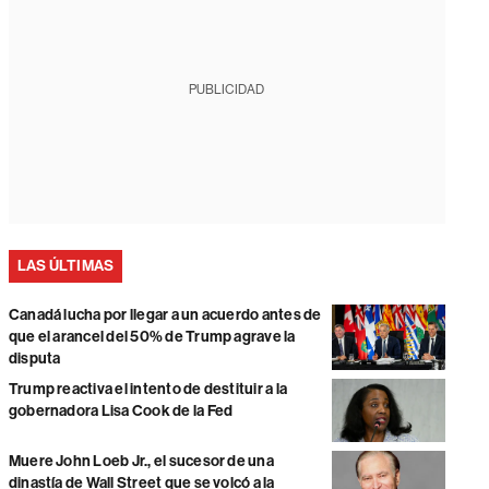
PUBLICIDAD
LAS ÚLTIMAS
Canadá lucha por llegar a un acuerdo antes de
que el arancel del 50% de Trump agrave la
disputa
Trump reactiva el intento de destituir a la
gobernadora Lisa Cook de la Fed
Muere John Loeb Jr., el sucesor de una
dinastía de Wall Street que se volcó a la