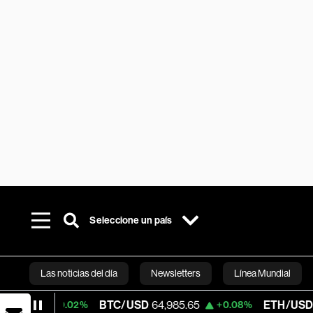
Seleccione un país
Las noticias del día
Newsletters
Línea Mundial
BTC/USD
64,985.65
ETH/USD
1,915.828
+0.02%
+0.08%
Bloomberg 