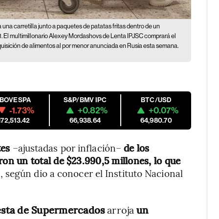
na carretilla junto a paquetes de patatas fritas dentro de un
. El multimillonario Alexey Mordashovs de Lenta IPJSC comprará el
isición de alimentos al por menor anunciada en Rusia esta semana.
IBOVESPA
S&P/BMV IPC
BTC/USD
-1.73%
+0.82%
+0.07%
172,513.42
66,938.64
64,980.70
tes
–ajustadas por inflación–
de los
n un total de $23.990,5 millones, lo que
%
, según dio a conocer el Instituto Nacional
sta de Supermercados
arroja
un