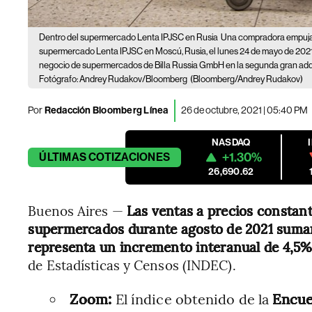
Dentro del supermercado Lenta IPJSC en Rusia
Una compradora empuja u
supermercado Lenta IPJSC en Moscú, Rusia, el lunes 24 de mayo de 2021
negocio de supermercados de Billa Russia GmbH en la segunda gran adqu
Fotógrafo: Andrey Rudakov/Bloomberg
(Bloomberg/Andrey Rudakov)
Por
Redacción Bloomberg Línea
26 de octubre, 2021 | 05:40 PM
NASDAQ
+1.30%
ÚLTIMAS
COTIZACIONES
26,690.62
Buenos Aires —
Las ventas a precios constan
supermercados durante agosto de 2021 sumaro
representa un incremento interanual de 4,5
de Estadísticas y Censos (INDEC).
Zoom:
El índice obtenido de la
Encue