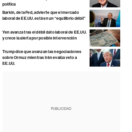
política
Barkin, de la Fed, advierte que el mercado
laboral de EE.UU. está en un “equilibrio débil”
Yen avanza tras el débil dato laboral de EE.UU.
y crece la alerta por posible intervención
Trump dice que avanzan las negociaciones
sobre Ormuz mientras Irán evalúa veto a
EE.UU.
PUBLICIDAD