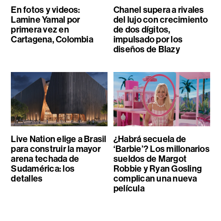
En fotos y videos:
Chanel supera a rivales
Lamine Yamal por
del lujo con crecimiento
primera vez en
de dos dígitos,
Cartagena, Colombia
impulsado por los
diseños de Blazy
Live Nation elige a Brasil
¿Habrá secuela de
para construir la mayor
‘Barbie’? Los millonarios
arena techada de
sueldos de Margot
Sudamérica: los
Robbie y Ryan Gosling
detalles
complican una nueva
película