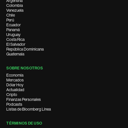
Argentina
Colombia
Venezuela
Chile
Perú
Ecuador
Panamá
Uruguay
Costa Rica
El Salvador
República Dominicana
Guatemala
SOBRE NOSOTROS
Economía
Mercados
Dólar Hoy
Actualidad
Cripto
Finanzas Personales
Podcasts
Listas de Bloomberg Línea
TÉRMINOS DE USO