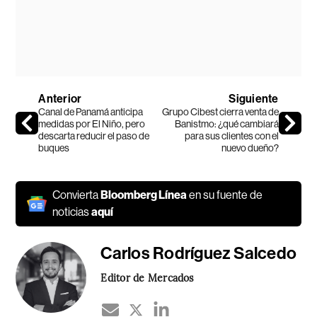
Anterior
Siguiente
Canal de Panamá anticipa
Grupo Cibest cierra venta de
medidas por El Niño, pero
Banistmo: ¿qué cambiará
descarta reducir el paso de
para sus clientes con el
buques
nuevo dueño?
Convierta
Bloomberg Línea
en su fuente de
noticias
aquí
Carlos Rodríguez Salcedo
Editor de Mercados