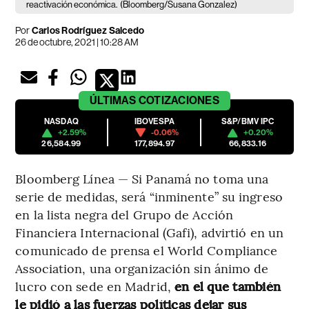
reactivación económica.
(Bloomberg/Susana Gonzalez)
Por
Carlos Rodríguez Salcedo
26 de octubre, 2021 | 10:28 AM
ÚLTIMAS
COTIZACIONES
NASDAQ
IBOVESPA
S&P/BMV IPC
+2.59%
-0.06%
+0.20%
26,584.99
177,894.97
66,833.16
Bloomberg Línea — Si Panamá no toma una
serie de medidas, será “inminente” su ingreso
en la lista negra del Grupo de Acción
Financiera Internacional (Gafi), advirtió en un
comunicado de prensa el World Compliance
Association, una organización sin ánimo de
lucro con sede en Madrid,
en el que también
le pidió a las fuerzas políticas dejar sus