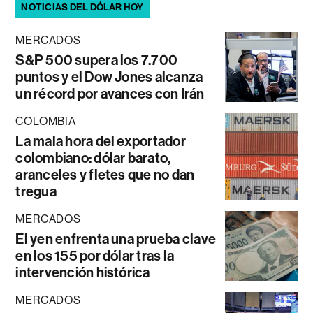
NOTICIAS DEL DÓLAR HOY
MERCADOS
S&P 500 supera los 7.700
puntos y el Dow Jones alcanza
un récord por avances con Irán
COLOMBIA
La mala hora del exportador
colombiano: dólar barato,
aranceles y fletes que no dan
tregua
MERCADOS
El yen enfrenta una prueba clave
en los 155 por dólar tras la
intervención histórica
MERCADOS