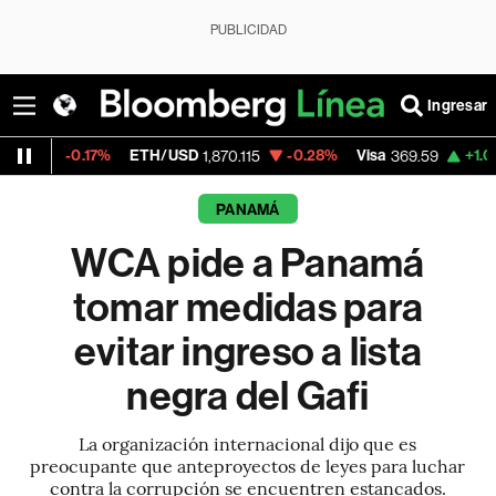
PUBLICIDAD
Ingresar
7%
ETH/USD
-0.28%
Visa
+1.07%
Mercado
1,870.115
369.59
PANAMÁ
WCA pide a Panamá
tomar medidas para
evitar ingreso a lista
negra del Gafi
La organización internacional dijo que es
preocupante que anteproyectos de leyes para luchar
contra la corrupción se encuentren estancados.