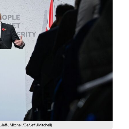
Jeff J Mitchell/Ge/Jeff J Mitchell)