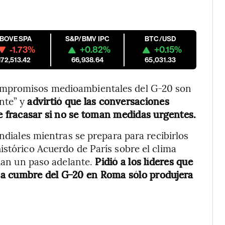
IBOVESPA
S&P/BMV IPC
BTC/USD
-1.73%
+0.82%
+0.15%
172,513.42
66,938.64
65,031.33
ompromisos medioambientales del G-20 son
nte” y
advirtió que las conversaciones
de fracasar si no se toman medidas urgentes.
undiales mientras se prepara para recibirlos
istórico Acuerdo de París sobre el clima
 dan un paso adelante.
Pidió a los líderes que
sa cumbre del G-20 en Roma sólo produjera