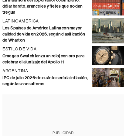
La mala hora del exportador colombiano:
dólar barato, aranceles y fletes que no dan
tregua
LATINOAMÉRICA
Los 5 países de América Latina con mayor
calidad de vida en 2026, según clasificación
de Wharton
ESTILO DE VIDA
Omega x Swatch lanza un reloj con oro para
celebrar el alunizaje del Apollo 11
ARGENTINA
IPC de julio 2026: de cuánto sería la inflación,
según las consultoras
PUBLICIDAD