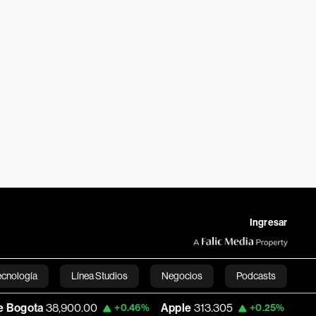
Ingresar
ecnología
Línea Studios
Negocios
Podcasts
900.00
Apple
313.305
USD COP
3,159.
+0.46%
+0.25%
English