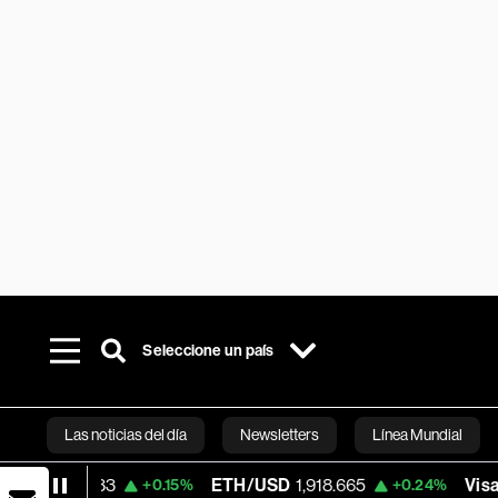
Seleccione un país
Las noticias del día
Newsletters
Línea Mundial
33
ETH/USD
1,918.665
Visa
362.50
+0.15%
+0.24%
-
Bloomberg 