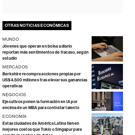
OTRAS NOTICIAS ECONÓMICAS
MUNDO
Jóvenes que operan en bolsa a diario
reportan más sentimientos de fracaso, según
estudio
MERCADOS
Berkshire recompra acciones propias por
US$4.500 millones tras elevar sus ganancias
operativas
NEGOCIOS
Ejecutivos ponen la formación en IA por
encima de un MBA para contratar talento
ECONOMÍA
Estas ciudades de América Latina tienen
mejores costos que Tokio o Singapur para