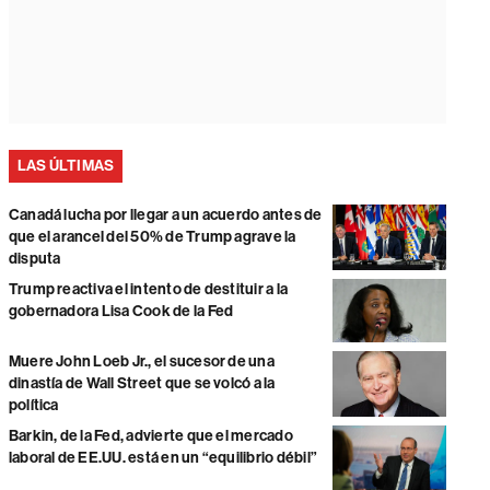
LAS ÚLTIMAS
Canadá lucha por llegar a un acuerdo antes de
que el arancel del 50% de Trump agrave la
disputa
Trump reactiva el intento de destituir a la
gobernadora Lisa Cook de la Fed
Muere John Loeb Jr., el sucesor de una
dinastía de Wall Street que se volcó a la
política
Barkin, de la Fed, advierte que el mercado
laboral de EE.UU. está en un “equilibrio débil”