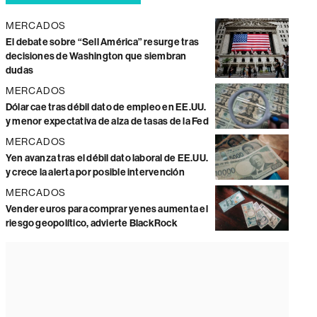
MERCADOS
El debate sobre “Sell América” resurge tras
decisiones de Washington que siembran
dudas
MERCADOS
Dólar cae tras débil dato de empleo en EE.UU.
y menor expectativa de alza de tasas de la Fed
MERCADOS
Yen avanza tras el débil dato laboral de EE.UU.
y crece la alerta por posible intervención
MERCADOS
Vender euros para comprar yenes aumenta el
riesgo geopolítico, advierte BlackRock