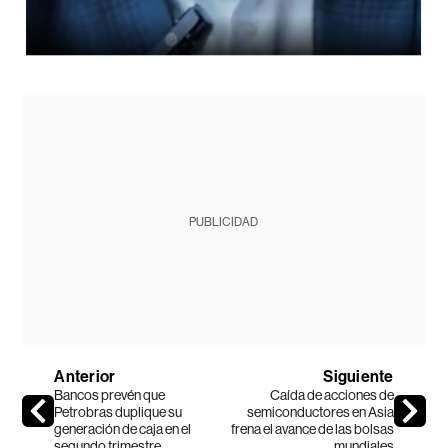
PUBLICIDAD
Anterior
Siguiente
Bancos prevén que
Caída de acciones de
Petrobras duplique su
semiconductores en Asia
generación de caja en el
frena el avance de las bolsas
segundo trimestre
mundiales