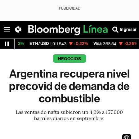
PUBLICIDAD
Ingresar
%
ETH/USD
-0.22%
Visa
-0.28%
Mercado
1,911.543
368.54
NEGOCIOS
Argentina recupera nivel
precovid de demanda de
combustible
Las ventas de nafta subieron un 4,2% a 157.000
barriles diarios en septiembre.
21