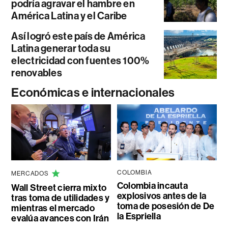
podría agravar el hambre en
América Latina y el Caribe
Así logró este país de América
Latina generar toda su
electricidad con fuentes 100%
renovables
Económicas e internacionales
COLOMBIA
MERCADOS
Colombia incauta
Wall Street cierra mixto
explosivos antes de la
tras toma de utilidades y
toma de posesión de De
mientras el mercado
la Espriella
evalúa avances con Irán