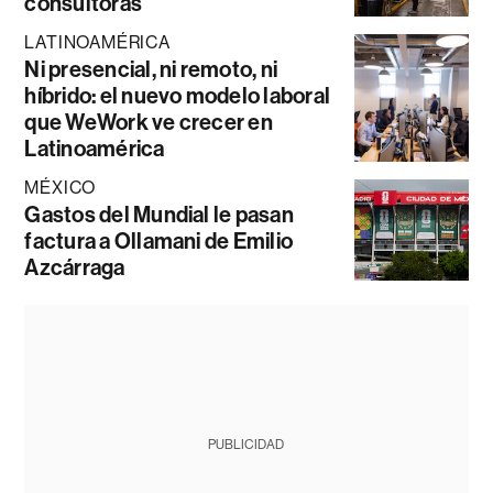
consultoras
LATINOAMÉRICA
Ni presencial, ni remoto, ni
híbrido: el nuevo modelo laboral
que WeWork ve crecer en
Latinoamérica
MÉXICO
Gastos del Mundial le pasan
factura a Ollamani de Emilio
Azcárraga
PUBLICIDAD