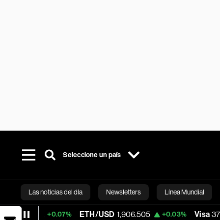
Seleccione un país
Las noticias del día
Newsletters
Línea Mundial
ETH/USD
1,906.505
Visa
370.47
+0.07%
+0.03%
+0.5
Bloomberg 