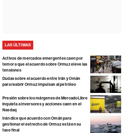
LAS ÚLTIMAS
Activos de mercados emergentes caen por
temor a que el acuerdo sobre Ormuz eleve las
tensiones
Dudas sobre el acuerdo entre Irán y Omán
para reabrir Ormuz impulsan al petróleo
Presión sobre los márgenes de MercadoLibre
inquieta a inversores y acciones caen en el
Nasdaq
Irán dice que acuerdo con Omán para
gestionar el estrecho de Ormuz está en su
fase final