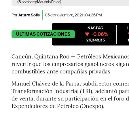
(Bloomberg/Mauricio Palos)
Por
Arturo Solís
05 de noviembre, 2021 | 04:36 PM
NASDAQ
-0.06%
ÚLTIMAS
COTIZACIONES
26,348.35
Cancún, Quintana Roo — Petróleos Mexicanos 
revertir que los empresarios gasolineros siga
combustibles ante compañías privadas.
Manuel Chávez de la Parra, subdirector comer
Transformación Industrial (TRI), adelantó par
de venta, durante su participación en el foro 
Expendedores de Petróleo (Onexpo).