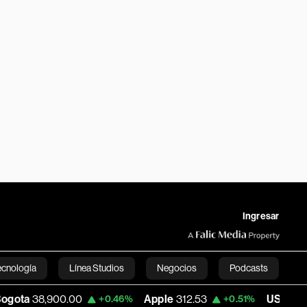
Ingresar
ecnología
Línea Studios
Negocios
Podcasts
0.00
Apple
312.53
USD COP
3,159.39
+0.46%
+0.51%
English