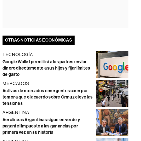
OTRAS NOTICIAS ECONÓMICAS
TECNOLOGÍA
Google Wallet permitirá a los padres enviar
dinero directamente a sus hijos y fijar límites
de gasto
MERCADOS
Activos de mercados emergentes caen por
temor a que el acuerdo sobre Ormuz eleve las
tensiones
ARGENTINA
Aerolíneas Argentinas sigue en verde y
pagará el impuesto a las ganancias por
primera vez en su historia