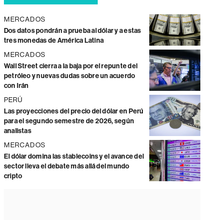
MERCADOS
Dos datos pondrán a prueba al dólar y a estas
tres monedas de América Latina
MERCADOS
Wall Street cierra a la baja por el repunte del
petróleo y nuevas dudas sobre un acuerdo
con Irán
PERÚ
Las proyecciones del precio del dólar en Perú
para el segundo semestre de 2026, según
analistas
MERCADOS
El dólar domina las stablecoins y el avance del
sector lleva el debate más allá del mundo
cripto