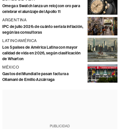
Omega x Swatch lanza un reloj con oro para
celebrar el alunizaje del Apollo 11
ARGENTINA
IPC de julio 2026: de cuánto sería la inflación,
según las consultoras
LATINOAMÉRICA
Los 5 países de América Latina con mayor
calidad de vida en 2026, según clasificación
de Wharton
MÉXICO
Gastos del Mundial le pasan factura a
Ollamani de Emilio Azcárraga
PUBLICIDAD