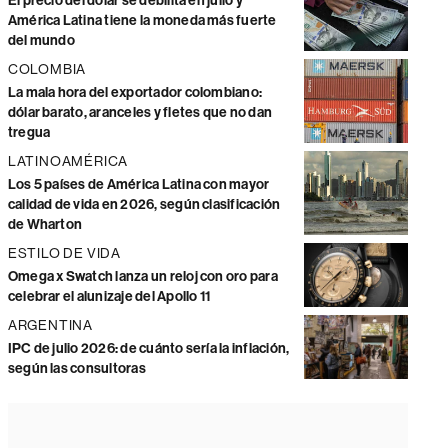
El precio del dólar se debilita en julio y
América Latina tiene la moneda más fuerte
del mundo
COLOMBIA
La mala hora del exportador colombiano:
dólar barato, aranceles y fletes que no dan
tregua
LATINOAMÉRICA
Los 5 países de América Latina con mayor
calidad de vida en 2026, según clasificación
de Wharton
ESTILO DE VIDA
Omega x Swatch lanza un reloj con oro para
celebrar el alunizaje del Apollo 11
ARGENTINA
IPC de julio 2026: de cuánto sería la inflación,
según las consultoras