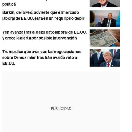
política
Barkin, de la Fed, advierte que el mercado
laboral de EE.UU. está en un “equilibrio débil”
Yen avanza tras el débil dato laboral de EE.UU.
y crece la alerta por posible intervención
Trump dice que avanzan las negociaciones
sobre Ormuz mientras Irán evalúa veto a
EE.UU.
PUBLICIDAD