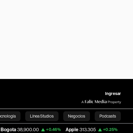
Ingresar
ecnología
Línea Studios
Negocios
Podcasts
900.00
Apple
313.305
USD COP
3,159.
+0.46%
+0.25%
English