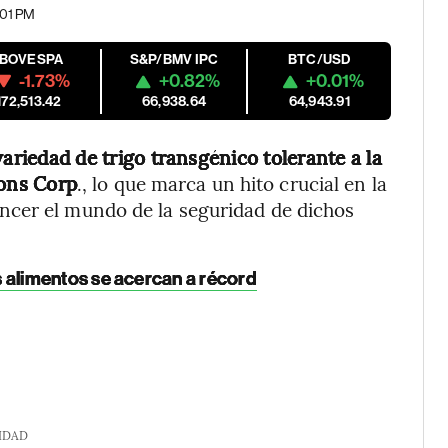
2:01 PM
IBOVESPA
S&P/BMV IPC
BTC/USD
-1.73%
+0.82%
+0.01%
172,513.42
66,938.64
64,943.91
variedad de trigo transgénico tolerante a la
ions Corp
., lo que marca un hito crucial en la
ncer el mundo de la seguridad de dichos
s alimentos se acercan a récord
IDAD