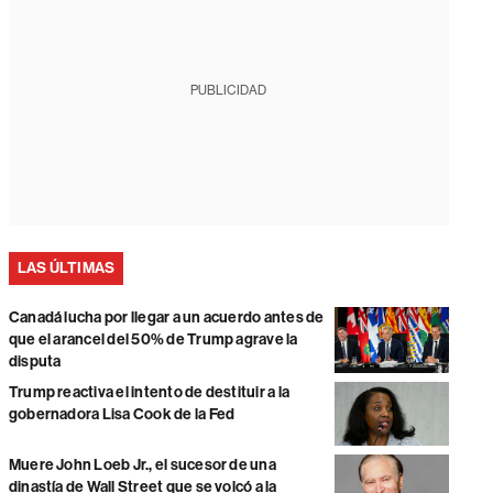
PUBLICIDAD
LAS ÚLTIMAS
Canadá lucha por llegar a un acuerdo antes de
que el arancel del 50% de Trump agrave la
disputa
Trump reactiva el intento de destituir a la
gobernadora Lisa Cook de la Fed
Muere John Loeb Jr., el sucesor de una
dinastía de Wall Street que se volcó a la