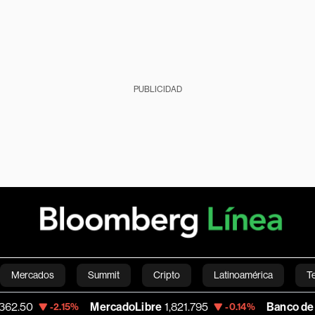
PUBLICIDAD
Mercados
Summit
Cripto
Latinoamérica
T
MercadoLibre
1,821.795
Banco de Bogota
38,
.15%
-0.14%
Green
Economía
Estilo de vida
Mundo
Videos