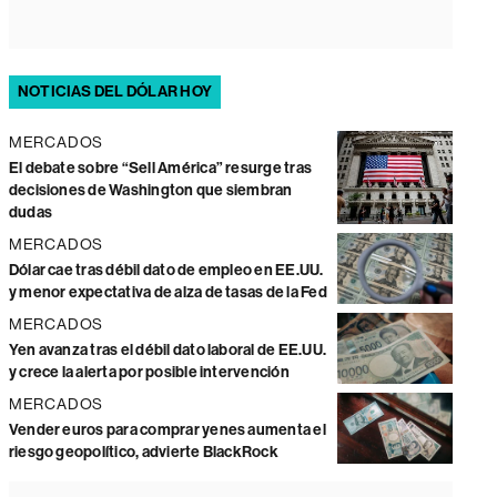
NOTICIAS DEL DÓLAR HOY
MERCADOS
El debate sobre “Sell América” resurge tras
decisiones de Washington que siembran
dudas
MERCADOS
Dólar cae tras débil dato de empleo en EE.UU.
y menor expectativa de alza de tasas de la Fed
MERCADOS
Yen avanza tras el débil dato laboral de EE.UU.
y crece la alerta por posible intervención
MERCADOS
Vender euros para comprar yenes aumenta el
riesgo geopolítico, advierte BlackRock