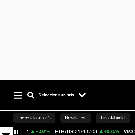
Seleccione un país
Las noticias del día
Newsletters
Línea Mundial
91
ETH/USD
1,918.703
Visa
362.50
+0.01%
+0.25%
-2
Bloomberg 