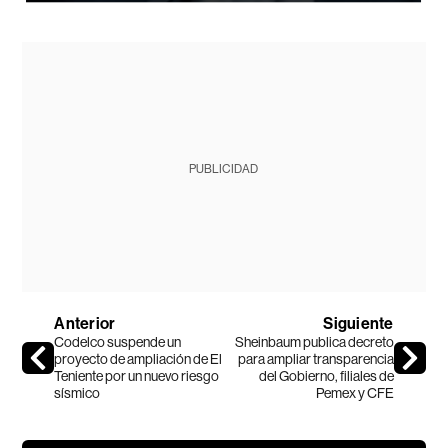
PUBLICIDAD
Anterior
Siguiente
Codelco suspende un
Sheinbaum publica decreto
proyecto de ampliación de El
para ampliar transparencia
Teniente por un nuevo riesgo
del Gobierno, filiales de
sísmico
Pemex y CFE