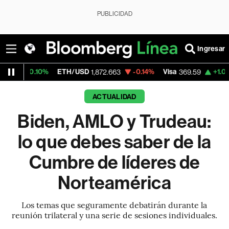
PUBLICIDAD
Ingresar
ETH/USD
-0.14%
Visa
+1.07%
MercadoL
1,872.663
369.59
ACTUALIDAD
Biden, AMLO y Trudeau:
lo que debes saber de la
Cumbre de líderes de
Norteamérica
Los temas que seguramente debatirán durante la
reunión trilateral y una serie de sesiones individuales.