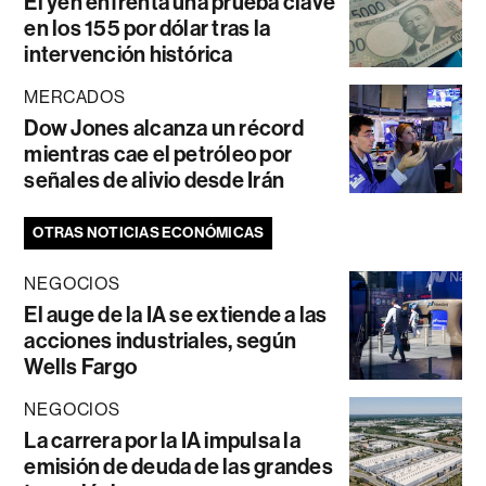
El yen enfrenta una prueba clave
en los 155 por dólar tras la
intervención histórica
MERCADOS
Dow Jones alcanza un récord
mientras cae el petróleo por
señales de alivio desde Irán
OTRAS NOTICIAS ECONÓMICAS
NEGOCIOS
El auge de la IA se extiende a las
acciones industriales, según
Wells Fargo
NEGOCIOS
La carrera por la IA impulsa la
emisión de deuda de las grandes