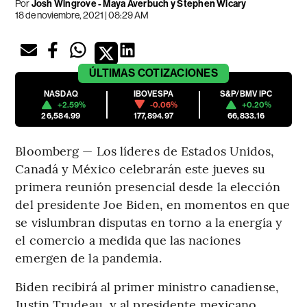
Por
Josh Wingrove - Maya Averbuch y Stephen Wicary
18 de noviembre, 2021 | 08:29 AM
ÚLTIMAS
COTIZACIONES
NASDAQ
IBOVESPA
S&P/BMV IPC
+2.59%
-0.06%
+0.20%
26,584.99
177,894.97
66,833.16
Bloomberg — Los líderes de Estados Unidos,
Canadá y México celebrarán este jueves su
primera reunión presencial desde la elección
del presidente Joe Biden, en momentos en que
se vislumbran disputas en torno a la energía y
el comercio a medida que las naciones
emergen de la pandemia.
Biden recibirá al primer ministro canadiense,
Justin Trudeau, y al presidente mexicano,