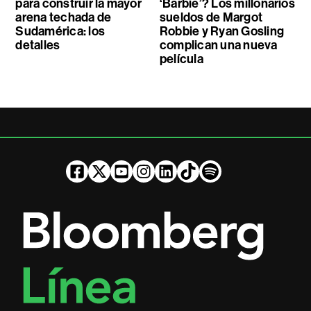
para construir la mayor
‘Barbie’? Los millonarios
arena techada de
sueldos de Margot
Sudamérica: los
Robbie y Ryan Gosling
detalles
complican una nueva
película