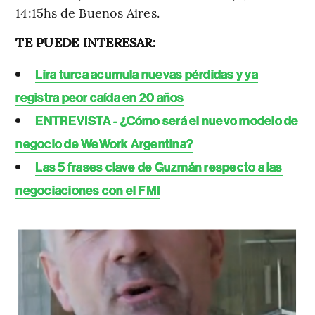
14:15hs de Buenos Aires.
TE PUEDE INTERESAR:
Lira turca acumula nuevas pérdidas y ya
registra peor caída en 20 años
ENTREVISTA - ¿Cómo será el nuevo modelo de
negocio de WeWork Argentina?
Las 5 frases clave de Guzmán respecto a las
negociaciones con el FMI