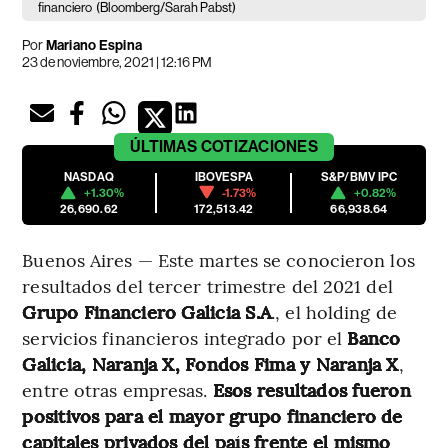
financiero
(Bloomberg/Sarah Pabst)
Por
Mariano Espina
23 de noviembre, 2021 | 12:16 PM
ÚLTIMAS
COTIZACIONES
NASDAQ
IBOVESPA
S&P/BMV IPC
+1.30%
-1.73%
+0.82%
26,690.62
172,513.42
66,938.64
Buenos Aires — Este martes se conocieron los
resultados del tercer trimestre del 2021 del
Grupo Financiero Galicia S.A
., el holding de
servicios financieros integrado por el
Banco
Galicia, Naranja X, Fondos Fima y Naranja X
,
entre otras empresas.
Esos resultados fueron
positivos para el mayor grupo financiero de
capitales privados del país frente el mismo