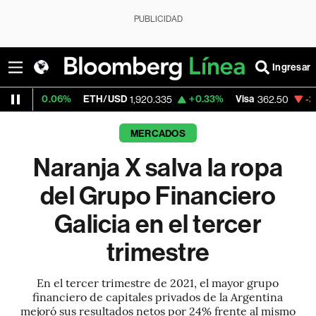
PUBLICIDAD
Ingresar
6%
ETH/USD
+0.33%
Visa
-2.15%
Mercad
1,920.335
362.50
MERCADOS
Naranja X salva la ropa
del Grupo Financiero
Galicia en el tercer
trimestre
En el tercer trimestre de 2021, el mayor grupo
financiero de capitales privados de la Argentina
mejoró sus resultados netos por 24% frente al mismo