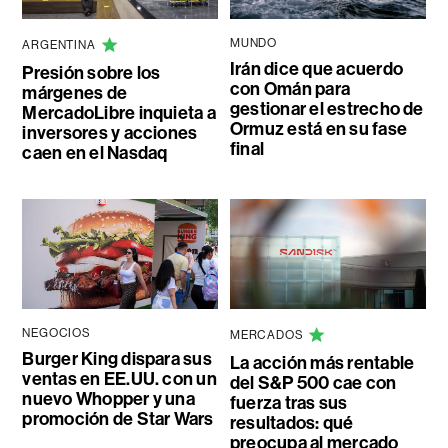
MUNDO
ARGENTINA
Irán dice que acuerdo
Presión sobre los
con Omán para
márgenes de
gestionar el estrecho de
MercadoLibre inquieta a
Ormuz está en su fase
inversores y acciones
final
caen en el Nasdaq
NEGOCIOS
MERCADOS
Burger King dispara sus
La acción más rentable
ventas en EE.UU. con un
del S&P 500 cae con
nuevo Whopper y una
fuerza tras sus
promoción de Star Wars
resultados: qué
preocupa al mercado