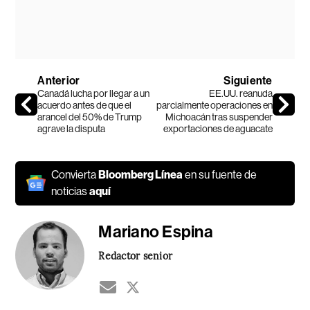
Anterior
Siguiente
Canadá lucha por llegar a un
EE.UU. reanuda
acuerdo antes de que el
parcialmente operaciones en
arancel del 50% de Trump
Michoacán tras suspender
agrave la disputa
exportaciones de aguacate
Convierta
Bloomberg Línea
en su fuente de
noticias
aquí
Mariano Espina
Redactor senior