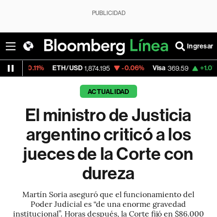
PUBLICIDAD
Ingresar
%
ETH/USD
-0.06%
Visa
+1.07%
MercadoL
1,874.195
369.59
ACTUALIDAD
El ministro de Justicia
argentino criticó a los
jueces de la Corte con
dureza
Martín Soria aseguró que el funcionamiento del
Poder Judicial es “de una enorme gravedad
institucional”. Horas después, la Corte fijó en $86.000