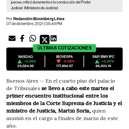
jueces, criticó duramente a la conducción del Poder
Judicial
(Ministerio de Justicia)
Por
Redacción Bloomberg Línea
07 de diciembre, 2021 | 05:49 PM
ÚLTIMAS
COTIZACIONES
NASDAQ
IBOVESPA
S&P/BMV IPC
+2.59%
-0.06%
+0.20%
26,584.99
177,894.97
66,833.16
Buenos Aires — En el cuarto piso del palacio
de Tribunales
se llevó a cabo este martes el
primer encuentro institucional entre los
miembros de la Corte Suprema de Justicia y el
ministro de Justicia, Martín Soria,
quien
asumió en el cargo a finales de marzo de este
año.