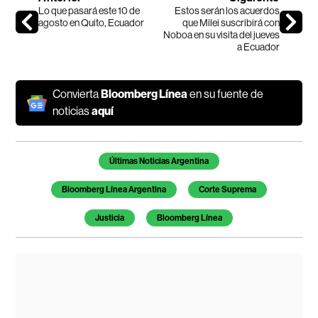
Lo que pasará este 10 de
Estos serán los acuerdos
agosto en Quito, Ecuador
que Milei suscribirá con
Noboa en su visita del jueves
a Ecuador
Convierta
Bloomberg Línea
en su fuente de
noticias
aquí
Temas de este artículo
Últimas Noticias Argentina
Bloomberg Línea Argentina
Corte Suprema
Justicia
Bloomberg Línea