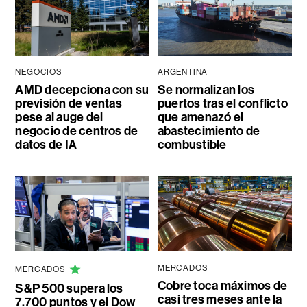
NEGOCIOS
ARGENTINA
AMD decepciona con su
Se normalizan los
previsión de ventas
puertos tras el conflicto
pese al auge del
que amenazó el
negocio de centros de
abastecimiento de
datos de IA
combustible
MERCADOS
MERCADOS
Cobre toca máximos de
S&P 500 supera los
casi tres meses ante la
7.700 puntos y el Dow