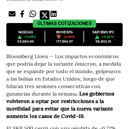
ÚLTIMAS
COTIZACIONES
NASDAQ
IBOVESPA
S&P/BMV IPC
+2.59%
-0.06%
+0.20%
26,584.99
177,894.97
66,833.16
Bloomberg Línea — Los impactos económicos
que podría dejar la variante ómicron, a medida
que se expande por todo el mundo, golpearon
a las bolsas en Estados Unidos, luego de que
hilaran tres sesiones consecutivas con
ganancias durante la semana.
Los gobiernos
volvieron a optar por restricciones a la
movilidad para evitar que la nueva variante
aumente los casos de Covid-19.
El S&P 500 cerró con una pérdida de -0,72%,