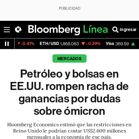
PUBLICIDAD
Ingresar
41%
ETH/USD
-0.39%
Visa
+1.07%
Merca
1,868.063
369.59
MERCADOS
Petróleo y bolsas en
EE.UU. rompen racha de
ganancias por dudas
sobre ómicron
Bloomberg Economics estimó que las restricciones en
Reino Unido le podrían costar US$2.600 millones
mensuales a la economía de ese país.