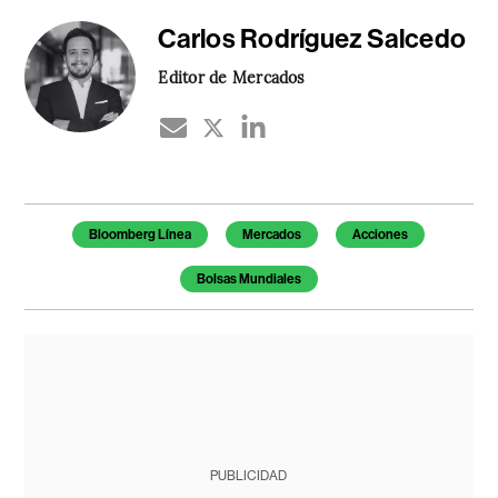
Carlos Rodríguez Salcedo
Editor de Mercados
Temas de este artículo
Bloomberg Línea
Mercados
Acciones
Bolsas Mundiales
PUBLICIDAD