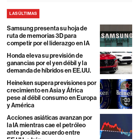
LAS ÚLTIMAS
Samsung presenta su hoja de
ruta de memorias 3D para
competir por el liderazgo en IA
Honda eleva su previsión de
ganancias por el yen débil y la
demanda de híbridos en EE.UU.
Heineken supera previsiones por
crecimiento en Asia y África
pese al débil consumo en Europa
y América
Acciones asiáticas avanzan por
la IA mientras cae el petróleo
ante posible acuerdo entre