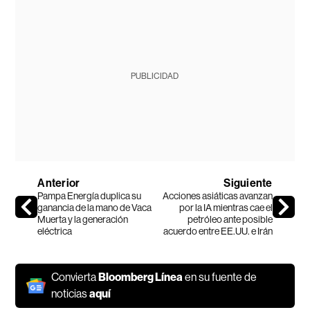
PUBLICIDAD
Anterior
Siguiente
Pampa Energía duplica su
Acciones asiáticas avanzan
ganancia de la mano de Vaca
por la IA mientras cae el
Muerta y la generación
petróleo ante posible
eléctrica
acuerdo entre EE.UU. e Irán
Convierta
Bloomberg Línea
en su fuente de
noticias
aquí