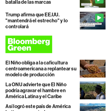
batalla de las marcas
Trump afirma que EE.UU.
"mantendrá el estrecho" y lo
controlará
El Niño obliga a la caficultura
centroamericana a replantear su
modelo de producción
La ONU advierte que El Niño
podría agravar el hambre en
América Latina y el Caribe
Así logró este país de América