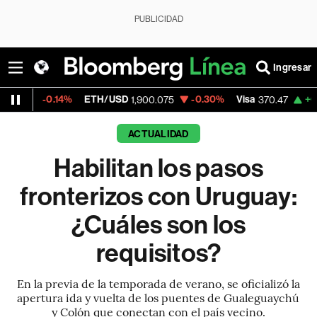
PUBLICIDAD
Ingresar
.14%
ETH/USD
-0.30%
Visa
+0.52%
Merc
1,900.075
370.47
ACTUALIDAD
Habilitan los pasos
fronterizos con Uruguay:
¿Cuáles son los
requisitos?
En la previa de la temporada de verano, se oficializó la
apertura ida y vuelta de los puentes de Gualeguaychú
y Colón que conectan con el país vecino.