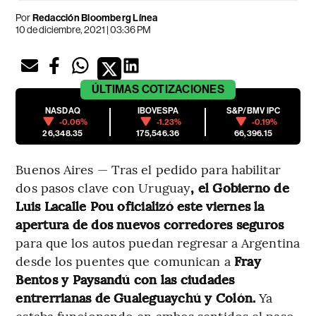
Por
Redacción Bloomberg Línea
10 de diciembre, 2021 | 03:36 PM
ÚLTIMAS
COTIZACIONES
NASDAQ
IBOVESPA
S&P/BMV IPC
-0.06%
-1.23%
-0.19%
26,348.35
175,546.36
66,396.15
Buenos Aires — Tras el pedido para habilitar
dos pasos clave con Uruguay
, el Gobierno de
Luis Lacalle Pou oficializó este viernes la
apertura de dos nuevos corredores seguros
para que los autos puedan regresar a Argentina
desde los puentes que comunican a
Fray
Bentos y Paysandú con las ciudades
entrerrianas de Gualeguaychú y Colón.
Ya
estaba funcionando en ambos sentidos el paso