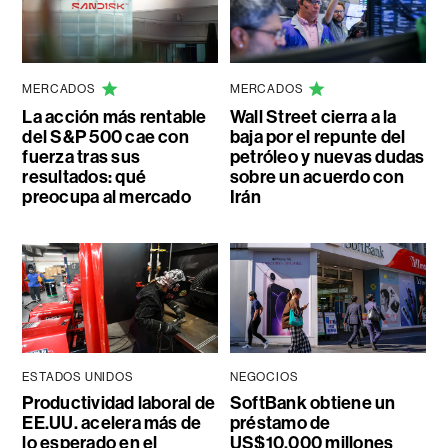
MERCADOS
MERCADOS
La acción más rentable
Wall Street cierra a la
del S&P 500 cae con
baja por el repunte del
fuerza tras sus
petróleo y nuevas dudas
resultados: qué
sobre un acuerdo con
preocupa al mercado
Irán
ESTADOS UNIDOS
NEGOCIOS
Productividad laboral de
SoftBank obtiene un
EE.UU. acelera más de
préstamo de
lo esperado en el
US$10.000 millones