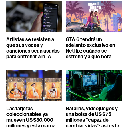
Artistas se resisten a
GTA 6 tendrá un
que sus voces y
adelanto exclusivo en
canciones sean usadas
Netflix: cuándo se
para entrenar a la IA
estrena y a qué hora
Las tarjetas
Batallas, videojuegos y
coleccionables ya
una bolsa de US$75
mueven US$30.000
millones “capaz de
millones y esta marca
cambiar vidas”: así es la