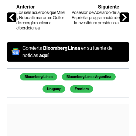
Anterior
Siguiente
Los seis acuerdos que Milei
Posesión de Abelardo de la
y Noboa firmaron en Quito:
Espriella: programación de
de energía nuclear a
la investidura presidencial
ciberdefensa
Convierta
Bloomberg Línea
en su fuente de
noticias
aquí
Temas de este artículo
Bloomberg Línea
Bloomberg Línea Argentina
Uruguay
Frontera