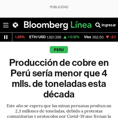
PUBLICIDAD
Ingresar
26%
ETH/USD
+0.12%
Visa
-2.15%
Mercad
1,921.395
362.50
PERÚ
Producción de cobre en
Perú sería menor que 4
mlls. de toneladas esta
década
Este año se espera que las minas peruanas produzcan
2,3 millones de toneladas, debido a protestas
comunitarias y protocolos por Covid-19 que frenan la