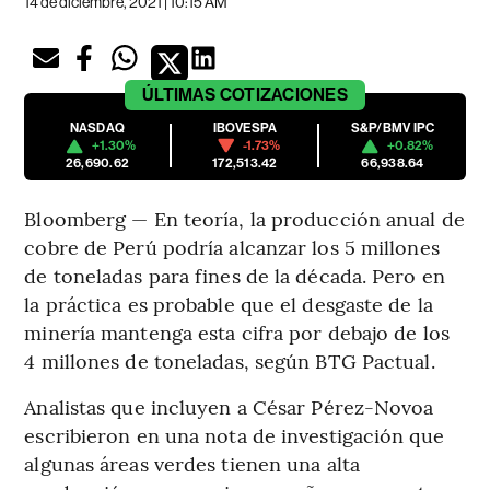
14 de diciembre, 2021 | 10:15 AM
ÚLTIMAS
COTIZACIONES
NASDAQ
IBOVESPA
S&P/BMV IPC
+1.30%
-1.73%
+0.82%
26,690.62
172,513.42
66,938.64
Bloomberg — En teoría, la producción anual de
cobre de Perú podría alcanzar los 5 millones
de toneladas para fines de la década. Pero en
la práctica es probable que el desgaste de la
minería mantenga esta cifra por debajo de los
4 millones de toneladas, según BTG Pactual.
Analistas que incluyen a César Pérez-Novoa
escribieron en una nota de investigación que
algunas áreas verdes tienen una alta