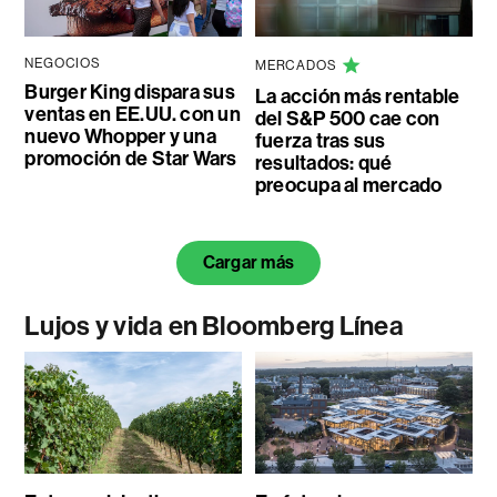
NEGOCIOS
MERCADOS
Burger King dispara sus
La acción más rentable
ventas en EE.UU. con un
del S&P 500 cae con
nuevo Whopper y una
fuerza tras sus
promoción de Star Wars
resultados: qué
preocupa al mercado
Cargar más
Lujos y vida en Bloomberg Línea