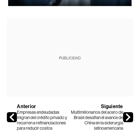
PUBLICIDAD
Anterior
Siguiente
Empresas endeudadas
Multimillonarios del acero de
migran del crédito privado y
Brasil desafían el avance de
recurren a refinanciaciones
China en la siderurgia
para reducir costos
latinoamericana