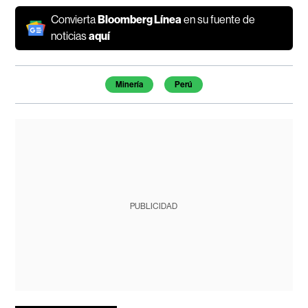
Convierta
Bloomberg Línea
en su fuente de
noticias
aquí
Temas de este artículo
Minería
Perú
PUBLICIDAD