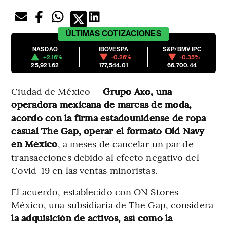
ÚLTIMAS
COTIZACIONES
NASDAQ
IBOVESPA
S&P/BMV IPC
+2.16%
-0.26%
-0.35%
25,921.62
177,544.01
66,700.44
Ciudad de México —
Grupo Axo, una
operadora mexicana de marcas de moda,
acordó con la firma estadounidense de ropa
casual The Gap, operar el formato Old Navy
en México
, a meses de cancelar un par de
transacciones debido al efecto negativo del
Covid-19 en las ventas minoristas.
El acuerdo, establecido con ON Stores
México, una subsidiaria de The Gap, considera
la adquisición de activos, así como la