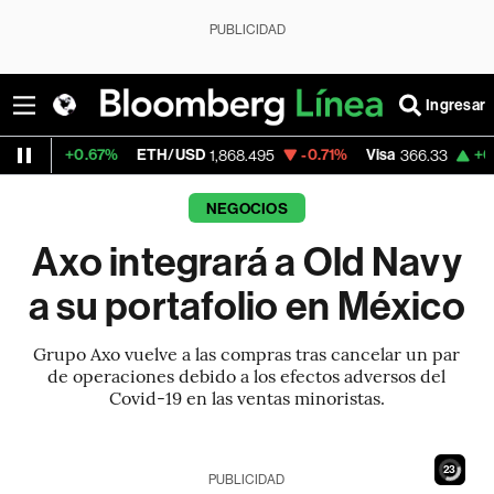
PUBLICIDAD
Ingresar
.67%
ETH/USD
-0.71%
Visa
+0.05%
Mer
1,868.495
366.33
NEGOCIOS
Axo integrará a Old Navy
a su portafolio en México
Grupo Axo vuelve a las compras tras cancelar un par
de operaciones debido a los efectos adversos del
Covid-19 en las ventas minoristas.
21
PUBLICIDAD