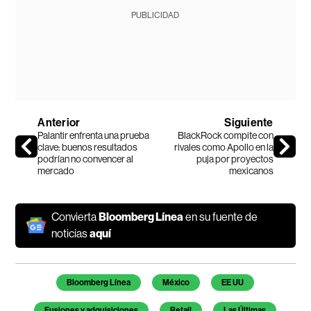
PUBLICIDAD
Anterior
Siguiente
Palantir enfrenta una prueba
BlackRock compite con
clave: buenos resultados
rivales como Apollo en la
podrían no convencer al
puja por proyectos
mercado
mexicanos
Convierta
Bloomberg Línea
en su fuente de
noticias
aquí
Temas de este artículo
Bloomberg Línea
México
EE UU
Fusiones y adquisiciones
Retail
Las Últimas