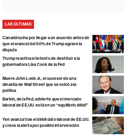
LAS ÚLTIMAS
Canadá lucha por llegar a un acuerdo antes de
que el arancel del 50% de Trump agrave la
disputa
Trump reactiva el intento de destituir a la
gobernadora Lisa Cook de la Fed
Muere John Loeb Jr., el sucesor de una
dinastía de Wall Street que se volcó a la
política
Barkin, de la Fed, advierte que el mercado
laboral de EE.UU. está en un “equilibrio débil”
Yen avanza tras el débil dato laboral de EE.UU.
y crece la alerta por posible intervención