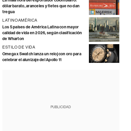
La mala hora del exportador colombiano:
dólar barato, aranceles y fletes que no dan
tregua
LATINOAMÉRICA
Los 5 países de América Latina con mayor
calidad de vida en 2026, según clasificación
de Wharton
ESTILO DE VIDA
Omega x Swatch lanza un reloj con oro para
celebrar el alunizaje del Apollo 11
PUBLICIDAD