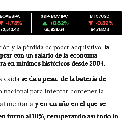
IBOVESPA
S&P/BMV IPC
BTC/USD
-1.73%
+0.82%
-0.39%
172,513.42
66,938.64
64,782.13
ión y la pérdida de poder adquisitivo,
la
rar con un salario de la economía
ra en mínimos históricos desde 2004.
a caída
se da a pesar de la batería de
 nacional para intentar contener la
 alimentaria
y en un año en el que se
n torno al 10%, recuperando así todo lo