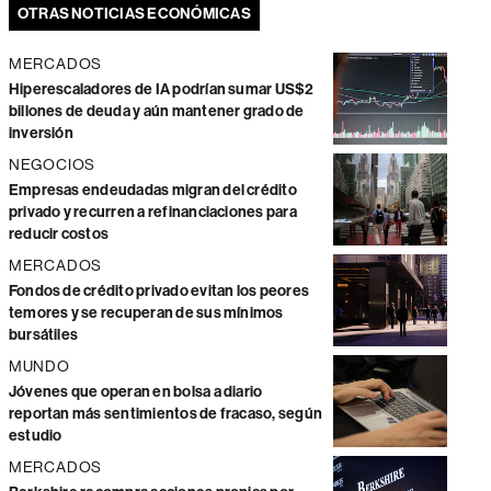
OTRAS NOTICIAS ECONÓMICAS
MERCADOS
Hiperescaladores de IA podrían sumar US$2
billones de deuda y aún mantener grado de
inversión
NEGOCIOS
Empresas endeudadas migran del crédito
privado y recurren a refinanciaciones para
reducir costos
MERCADOS
Fondos de crédito privado evitan los peores
temores y se recuperan de sus mínimos
bursátiles
MUNDO
Jóvenes que operan en bolsa a diario
reportan más sentimientos de fracaso, según
estudio
MERCADOS