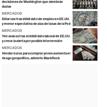
decisiones de Washington que siembran
dudas
MERCADOS
Dólar cae tras débil dato de empleo en EE.UU.
y menor expectativa de alza de tasas de la Fed
MERCADOS
Yen avanza tras el débil dato laboral de EE.UU.
y crece la alerta por posible intervención
MERCADOS
Vender euros para comprar yenes aumenta el
riesgo geopolítico, advierte BlackRock