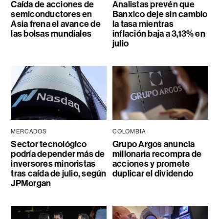
Caída de acciones de
Analistas prevén que
semiconductores en
Banxico deje sin cambio
Asia frena el avance de
la tasa mientras
las bolsas mundiales
inflación baja a 3,13% en
julio
MERCADOS
COLOMBIA
Sector tecnológico
Grupo Argos anuncia
podría depender más de
millonaria recompra de
inversores minoristas
acciones y promete
tras caída de julio, según
duplicar el dividendo
JPMorgan