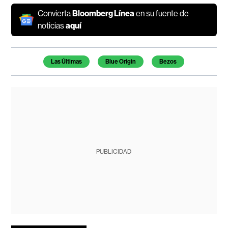
Convierta
Bloomberg Línea
en su fuente de
noticias
aquí
Temas de este artículo
Las Últimas
Blue Origin
Bezos
PUBLICIDAD