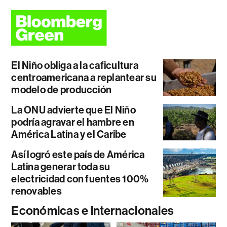
El Niño obliga a la caficultura
centroamericana a replantear su
modelo de producción
La ONU advierte que El Niño
podría agravar el hambre en
América Latina y el Caribe
Así logró este país de América
Latina generar toda su
electricidad con fuentes 100%
renovables
Económicas e internacionales