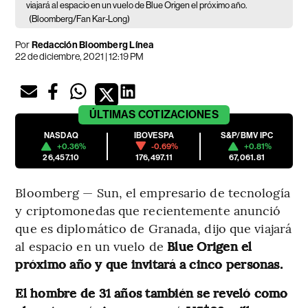
viajará al espacio en un vuelo de Blue Origen el próximo año.
(Bloomberg/Fan Kar-Long)
Por
Redacción Bloomberg Línea
22 de diciembre, 2021 | 12:19 PM
ÚLTIMAS
COTIZACIONES
NASDAQ
IBOVESPA
S&P/BMV IPC
+0.36%
-0.69%
+0.81%
26,457.10
176,497.11
67,061.81
Bloomberg — Sun, el empresario de tecnología
y criptomonedas que recientemente anunció
que es diplomático de Granada, dijo que viajará
al espacio en un vuelo de
Blue Origen el
próximo año y que invitará a cinco personas.
El hombre de 31 años también se reveló como