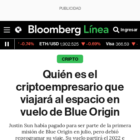
PUBLICIDAD
Ingresar
.74%
ETH/USD
-0.69%
Visa
-0.53%
Merc
1,902.525
366.59
CRIPTO
Quién es el
criptoempresario que
viajará al espacio en
vuelo de Blue Origin
Justin Sun había pagado para ser parte de la primera
misión de Blue Origin en julio, pero debió
reprogramar su viaje. Su vuelo partirá el 2022 e