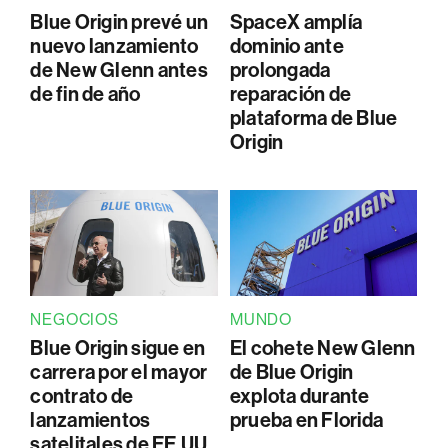
Blue Origin prevé un
SpaceX amplía
nuevo lanzamiento
dominio ante
de New Glenn antes
prolongada
de fin de año
reparación de
plataforma de Blue
Origin
NEGOCIOS
MUNDO
Blue Origin sigue en
El cohete New Glenn
carrera por el mayor
de Blue Origin
contrato de
explota durante
lanzamientos
prueba en Florida
satelitales de EE.UU.