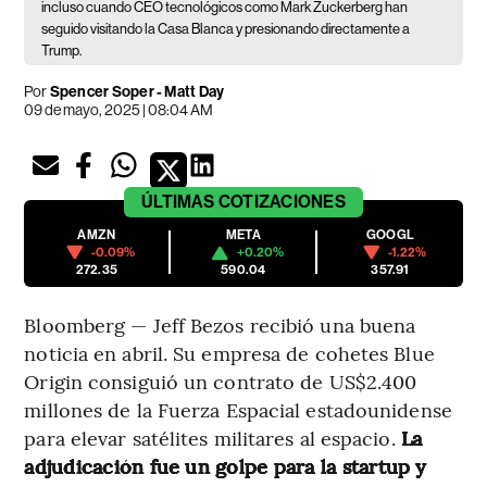
incluso cuando CEO tecnológicos como Mark Zuckerberg han
seguido visitando la Casa Blanca y presionando directamente a
Trump.
Por
Spencer Soper - Matt Day
09 de mayo, 2025 | 08:04 AM
ÚLTIMAS
COTIZACIONES
AMZN
META
GOOGL
-0.09%
+0.20%
-1.22%
272.35
590.04
357.91
Bloomberg — Jeff Bezos recibió una buena
noticia en abril. Su empresa de cohetes Blue
Origin consiguió un contrato de US$2.400
millones de la Fuerza Espacial estadounidense
para elevar satélites militares al espacio.
La
adjudicación fue un golpe para la startup y