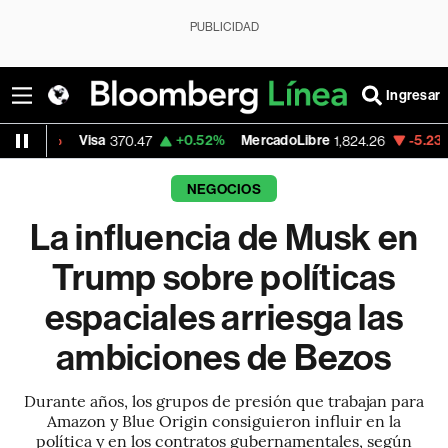
PUBLICIDAD
Ingresar
isa
+0.52%
MercadoLibre
-5.23%
Banco de
370.47
1,824.26
NEGOCIOS
La influencia de Musk en
Trump sobre políticas
espaciales arriesga las
ambiciones de Bezos
Durante años, los grupos de presión que trabajan para
Amazon y Blue Origin consiguieron influir en la
política y en los contratos gubernamentales, según