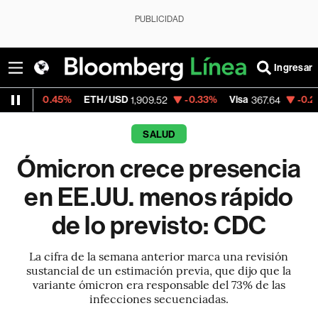
PUBLICIDAD
Ingresar
.45%
ETH/USD
-0.33%
Visa
-0.24%
Mercad
1,909.52
367.64
SALUD
Ómicron crece presencia
en EE.UU. menos rápido
de lo previsto: CDC
La cifra de la semana anterior marca una revisión
sustancial de un estimación previa, que dijo que la
variante ómicron era responsable del 73% de las
infecciones secuenciadas.