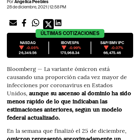
Por
Angelica Peebles
28 de diciembre, 2021 | 12:58 PM
ÚLTIMAS
COTIZACIONES
NASDAQ
IBOVESPA
S&P/BMV IPC
-0.05%
-0.99%
-0.07%
26,349.56
175,968.34
66,475.46
Bloomberg — La variante ómicron está
causando una proporción cada vez mayor de
infecciones por coronavirus en Estados
Unidos,
aunque su ascenso al dominio ha sido
menos rápido de lo que indicaban las
estimaciones anteriores, según un modelo
federal actualizado.
En la semana que finalizó el 25 de diciembre,
ómicron representó aproximadamente un