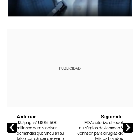
PUBLICIDAD
Anterior
Siguiente
J&J pagará US$5.500
FDA autoriza el robot
millones para resolver
quirúrgico de Johnson &
demandas que vinculan su
Johnson para cirugías de
talco con cáncer de ovario
tejidos blandos