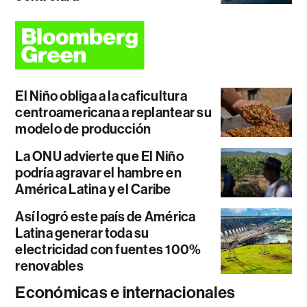
El Niño obliga a la caficultura
centroamericana a replantear su
modelo de producción
La ONU advierte que El Niño
podría agravar el hambre en
América Latina y el Caribe
Así logró este país de América
Latina generar toda su
electricidad con fuentes 100%
renovables
Económicas e internacionales