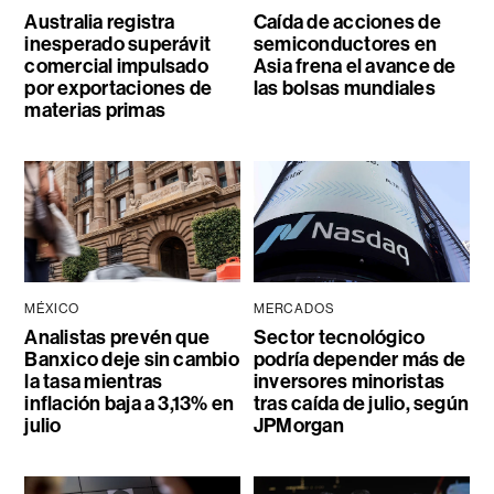
Australia registra
Caída de acciones de
inesperado superávit
semiconductores en
comercial impulsado
Asia frena el avance de
por exportaciones de
las bolsas mundiales
materias primas
MÉXICO
MERCADOS
Analistas prevén que
Sector tecnológico
Banxico deje sin cambio
podría depender más de
la tasa mientras
inversores minoristas
inflación baja a 3,13% en
tras caída de julio, según
julio
JPMorgan