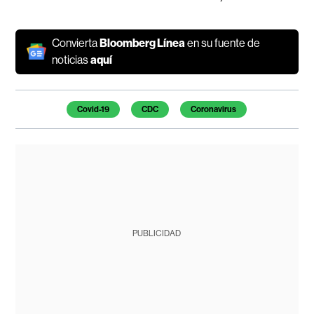
Convierta
Bloomberg Línea
en su fuente de
noticias
aquí
Temas de este artículo
Covid-19
CDC
Coronavirus
PUBLICIDAD