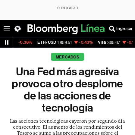
PUBLICIDAD
Ingresar
.38%
ETH/USD
-0.43%
Visa
-0.13%
Mercad
1,859.51
365.67
MERCADOS
Una Fed más agresiva
provoca otro desplome
de las acciones de
tecnología
Las acciones tecnológicas cayeron por segundo día
consecutivo. El aumento de los rendimientos del
Tesoro se sumó a las preocupaciones sobre el