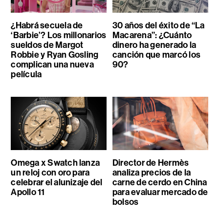
¿Habrá secuela de
30 años del éxito de “La
‘Barbie’? Los millonarios
Macarena”: ¿Cuánto
sueldos de Margot
dinero ha generado la
Robbie y Ryan Gosling
canción que marcó los
complican una nueva
90?
película
Omega x Swatch lanza
Director de Hermès
un reloj con oro para
analiza precios de la
celebrar el alunizaje del
carne de cerdo en China
Apollo 11
para evaluar mercado de
bolsos