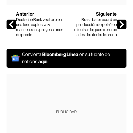
Anterior
Siguiente
Deutsche Bank ve al oro en
Brasil bate récord en
una fase explosiva y
producción de petróleo
mantiene sus proyecciones
mientras la guerra en Irán
de precio
altera la oferta de crudo
Convierta
Bloomberg Línea
en su fuente de
noticias
aquí
PUBLICIDAD