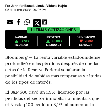
Por
Jennifer Bissell-Linsk - Vildana Hajric
05 de enero, 2022 | 04:26 PM
ÚLTIMAS
COTIZACIONES
NASDAQ
IBOVESPA
S&P/BMV IPC
+2.13%
+0.00%
-0.36%
25,913.90
178,000.24
66,697.22
Bloomberg — La renta variable estadounidense
profundizó en las pérdidas después de que las
actas de la Reserva Federal señalaran la
posibilidad de subidas más tempranas y rápidas
de los tipos de interés.
El S&P 500 cayó un 1,9%, liderado por las
pérdidas del sector inmobiliario, mientras que
el Nasdaq 100 cedió un 3,1%, al aumentar la