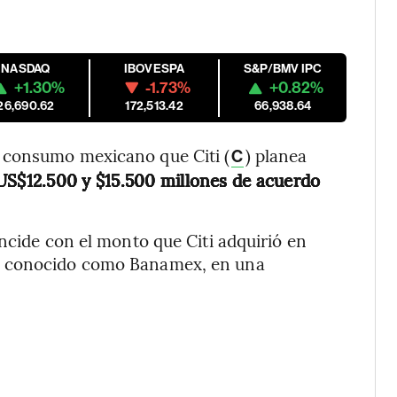
NASDAQ
IBOVESPA
S&P/BMV IPC
+1.30%
-1.73%
+0.82%
26,690.62
172,513.42
66,938.64
 consumo mexicano que Citi (
) planea
C
 US$12.500 y $15.500 millones de acuerdo
incide con el monto que Citi adquirió en
s conocido como Banamex, en una