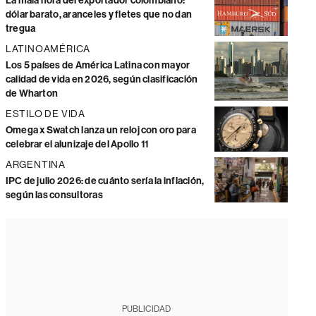
La mala hora del exportador colombiano:
dólar barato, aranceles y fletes que no dan
tregua
LATINOAMÉRICA
Los 5 países de América Latina con mayor
calidad de vida en 2026, según clasificación
de Wharton
ESTILO DE VIDA
Omega x Swatch lanza un reloj con oro para
celebrar el alunizaje del Apollo 11
ARGENTINA
IPC de julio 2026: de cuánto sería la inflación,
según las consultoras
PUBLICIDAD