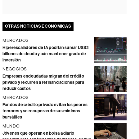
OTRAS NOTICIAS ECONÓMICAS
MERCADOS
Hiperescaladores de IA podrían sumar US$2
billones de deuda y aún mantener grado de
inversión
NEGOCIOS
Empresas endeudadas migran del crédito
privado y recurren a refinanciaciones para
reducir costos
MERCADOS
Fondos de crédito privado evitan los peores
temores y se recuperan de sus mínimos
bursátiles
MUNDO
Jóvenes que operan en bolsa a diario