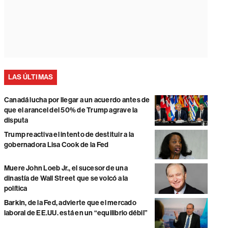
LAS ÚLTIMAS
Canadá lucha por llegar a un acuerdo antes de
que el arancel del 50% de Trump agrave la
disputa
Trump reactiva el intento de destituir a la
gobernadora Lisa Cook de la Fed
Muere John Loeb Jr., el sucesor de una
dinastía de Wall Street que se volcó a la
política
Barkin, de la Fed, advierte que el mercado
laboral de EE.UU. está en un “equilibrio débil”