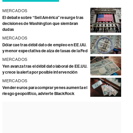
MERCADOS
El debate sobre “Sell América” resurge tras
decisiones de Washington que siembran
dudas
MERCADOS
Dólar cae tras débil dato de empleo en EE.UU.
y menor expectativa de alza de tasas de la Fed
MERCADOS
Yen avanza tras el débil dato laboral de EE.UU.
y crece la alerta por posible intervención
MERCADOS
Vender euros para comprar yenes aumenta el
riesgo geopolítico, advierte BlackRock