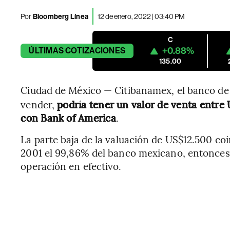
Por
Bloomberg Línea
12 de enero, 2022 | 03:40 PM
C
+0.88%
ÚLTIMAS
COTIZACIONES
135.00
Ciudad de México — Citibanamex, el banco de
vender,
podría tener un valor de venta entre
con Bank of America
.
La parte baja de la valuación de US$12.500 co
2001 el 99,86% del banco mexicano, entonce
operación en efectivo.