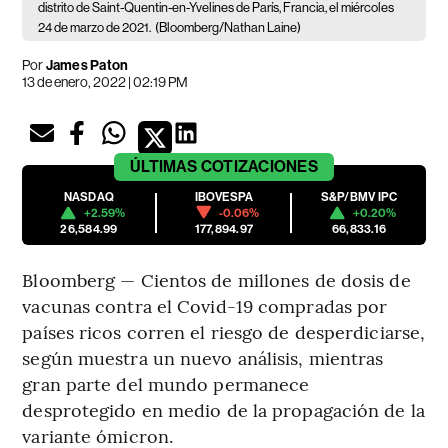
distrito de Saint-Quentin-en-Yvelines de París, Francia, el miércoles
24 de marzo de 2021.
(Bloomberg/Nathan Laine)
Por
James Paton
13 de enero, 2022 | 02:19 PM
ÚLTIMAS
COTIZACIONES
NASDAQ
IBOVESPA
S&P/BMV IPC
+2.59%
-0.06%
+0.20%
26,584.99
177,894.97
66,833.16
Bloomberg — Cientos de millones de dosis de
vacunas contra el Covid-19 compradas por
países ricos corren el riesgo de desperdiciarse,
según muestra un nuevo análisis, mientras
gran parte del mundo permanece
desprotegido en medio de la propagación de la
variante ómicron.