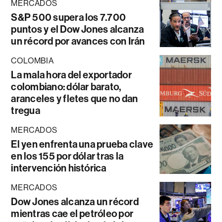
MERCADOS
S&P 500 supera los 7.700
puntos y el Dow Jones alcanza
un récord por avances con Irán
COLOMBIA
La mala hora del exportador
colombiano: dólar barato,
aranceles y fletes que no dan
tregua
MERCADOS
El yen enfrenta una prueba clave
en los 155 por dólar tras la
intervención histórica
MERCADOS
Dow Jones alcanza un récord
mientras cae el petróleo por