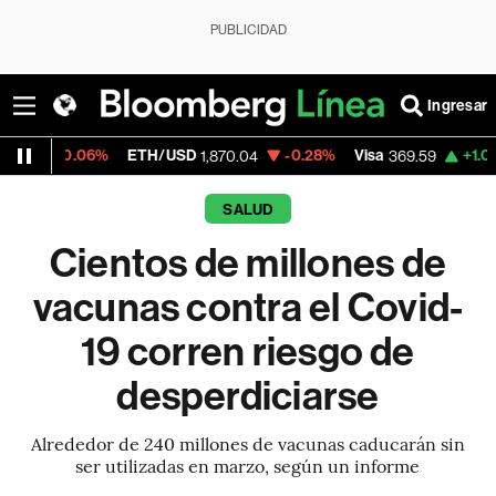
PUBLICIDAD
Ingresar
06%
ETH/USD
-0.28%
Visa
+1.07%
Mercad
1,870.04
369.59
SALUD
Cientos de millones de
vacunas contra el Covid-
19 corren riesgo de
desperdiciarse
Alrededor de 240 millones de vacunas caducarán sin
ser utilizadas en marzo, según un informe