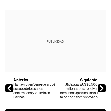
PUBLICIDAD
Anterior
Siguiente
Hantavirus en Venezuela: qué
J&J pagará US$5.500
se sabe de los casos
millones para resolver
confirmados y la alerta en
demandas que vinculan su
Barinas
talco con cáncer de ovario