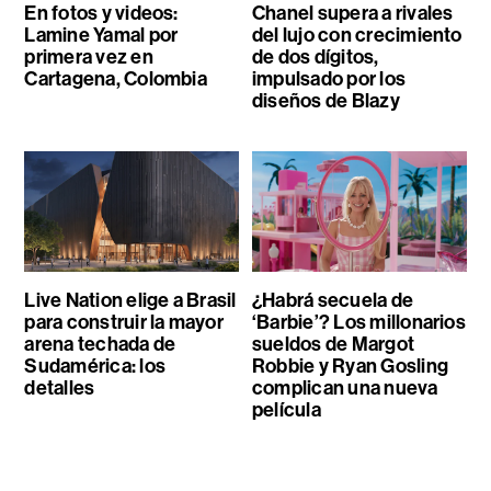
En fotos y videos:
Chanel supera a rivales
Lamine Yamal por
del lujo con crecimiento
primera vez en
de dos dígitos,
Cartagena, Colombia
impulsado por los
diseños de Blazy
Live Nation elige a Brasil
¿Habrá secuela de
para construir la mayor
‘Barbie’? Los millonarios
arena techada de
sueldos de Margot
Sudamérica: los
Robbie y Ryan Gosling
detalles
complican una nueva
película