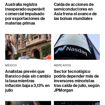
Australia registra
Caída de acciones de
inesperado superávit
semiconductores en
comercial impulsado
Asia frena el avance de
por exportaciones de
las bolsas mundiales
materias primas
MÉXICO
MERCADOS
Analistas prevén que
Sector tecnológico
Banxico deje sin cambio
podría depender más de
la tasa mientras
inversores minoristas
inflación baja a 3,13% en
tras caída de julio, según
julio
JPMorgan