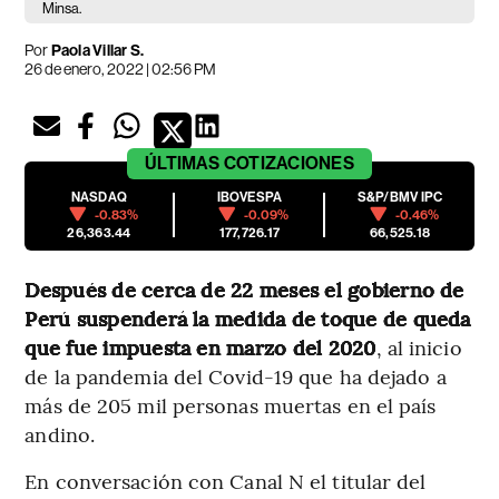
Minsa.
Por
Paola Villar S.
26 de enero, 2022 | 02:56 PM
ÚLTIMAS
COTIZACIONES
NASDAQ
IBOVESPA
S&P/BMV IPC
-0.83%
-0.09%
-0.46%
26,363.44
177,726.17
66,525.18
Después de cerca de 22 meses el gobierno de
Perú suspenderá la medida de toque de queda
que fue impuesta en marzo del 2020
, al inicio
de la pandemia del Covid-19 que ha dejado a
más de 205 mil personas muertas en el país
andino.
En conversación con Canal N el titular del