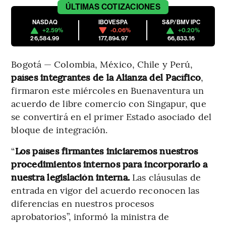
ÚLTIMAS
COTIZACIONES
NASDAQ
IBOVESPA
S&P/BMV IPC
+2.59%
-0.06%
+0.20%
26,584.99
177,894.97
66,833.16
Bogotá — Colombia, México, Chile y Perú,
países integrantes de la Alianza del Pacífico
,
firmaron este miércoles en Buenaventura un
acuerdo de libre comercio con Singapur, que
se convertirá en el primer Estado asociado del
bloque de integración.
“
Los países firmantes iniciaremos nuestros
procedimientos internos para incorporarlo a
nuestra legislación interna.
Las cláusulas de
entrada en vigor del acuerdo reconocen las
diferencias en nuestros procesos
aprobatorios”, informó la ministra de