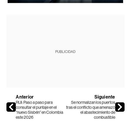
PUBLICIDAD
Anterior
Siguiente
RUI: Paso a paso para
Se normalizan los puertos
consultar el puntaje en el
tras el conflicto que amenazó
“nuevo Sisbén” en Colombia
el abastecimiento de
este 2026
combustible