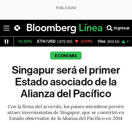
PUBLICIDAD
Ingresar
20%
ETH/USD
-0.01%
Visa
+1.07%
Mercad
1,875.165
369.59
ECONOMÍA
Singapur será el primer
Estado asociado de la
Alianza del Pacífico
Con la firma del acuerdo, los países miembros prevén
atraer inversionistas de Singapur, que se convirtió en
Estado observador de la Alianza del Pacífico en 2014