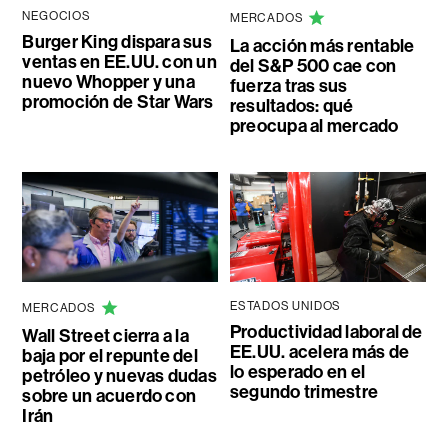
NEGOCIOS
MERCADOS
Burger King dispara sus
La acción más rentable
ventas en EE.UU. con un
del S&P 500 cae con
nuevo Whopper y una
fuerza tras sus
promoción de Star Wars
resultados: qué
preocupa al mercado
ESTADOS UNIDOS
MERCADOS
Productividad laboral de
Wall Street cierra a la
EE.UU. acelera más de
baja por el repunte del
lo esperado en el
petróleo y nuevas dudas
segundo trimestre
sobre un acuerdo con
Irán