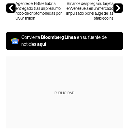
Agente del FBI se habría
Binance despliega su tarjeta
entregado tras un presunto
en Venezuela en un mercado
robo de criptomonedas por
impulsado por el auge de las
US$1 millón
stablecoins
Convierta
Bloomberg Línea
en su fuente de
noticias
aquí
PUBLICIDAD