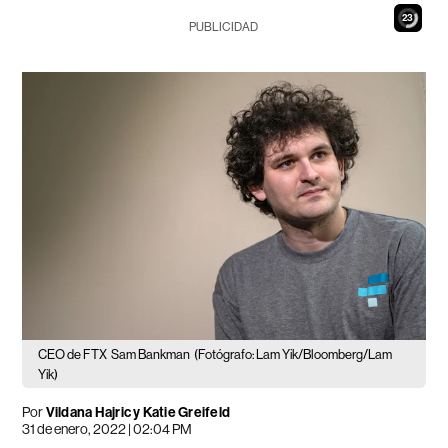
22
PUBLICIDAD
CEO de FTX
Sam Bankman
(Fotógrafo: Lam Yik/Bloomberg/Lam
Yik)
Por
Vildana Hajric y Katie Greifeld
31 de enero, 2022 | 02:04 PM