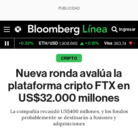
PUBLICIDAD
Ingresar
.32%
ETH/USD
+0.15%
Visa
-1.82%
Merc
1,908.665
363.74
CRIPTO
Nueva ronda avalúa la
plataforma cripto FTX en
US$32.000 millones
La compañía recaudó US$400 millones, y los fondos
probablemente se destinarán a fusiones y
adquisiciones