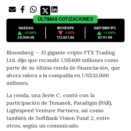
ÚLTIMAS
COTIZACIONES
NASDAQ
IBOVESPA
S&P/BMV IPC
+0.94%
-1.67%
+1.08%
26,596.38
172,621.94
67,111.69
Bloomberg — El gigante cripto FTX Trading
Ltd. dijo que recaudó US$400 millones como
parte de su última ronda de financiación, que
ahora valora a la compañía en US$32.000
millones.
La ronda, una Serie C, contó con la
participación de Temasek, Paradigm (PAR),
Lightspeed Venture Partners, así como
también de SoftBank Vision Fund 2, entre
otros, según un comunicado.