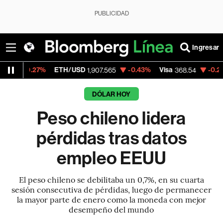
PUBLICIDAD
Ingresar
ETH/USD
-0.43%
Visa
-0.28%
MercadoL
1,907.565
368.54
DÓLAR HOY
Peso chileno lidera
pérdidas tras datos
empleo EEUU
El peso chileno se debilitaba un 0,7%, en su cuarta
sesión consecutiva de pérdidas, luego de permanecer
la mayor parte de enero como la moneda con mejor
desempeño del mundo