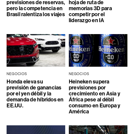
previsiones de reservas,
hoja de ruta de
pero la competencia en
memorias 3D para
Brasil ralentiza los viajes
competir por el
liderazgo en IA
NEGOCIOS
NEGOCIOS
Honda eleva su
Heineken supera
previsión de ganancias
previsiones por
por el yen débil y la
crecimiento en Asia y
demanda de híbridos en
África pese al débil
EE.UU.
consumo en Europa y
América