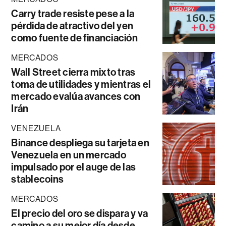
Carry trade resiste pese a la
pérdida de atractivo del yen
como fuente de financiación
MERCADOS
Wall Street cierra mixto tras
toma de utilidades y mientras el
mercado evalúa avances con
Irán
VENEZUELA
Binance despliega su tarjeta en
Venezuela en un mercado
impulsado por el auge de las
stablecoins
MERCADOS
El precio del oro se dispara y va
camino a su mejor día desde