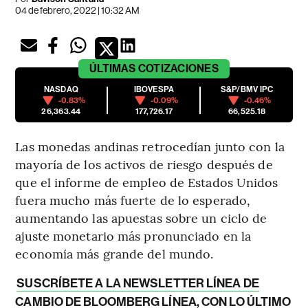
04 de febrero, 2022 | 10:32 AM
ÚLTIMAS
COTIZACIONES
NASDAQ
IBOVESPA
S&P/BMV IPC
-0.83%
-0.09%
-0.46%
26,363.44
177,726.17
66,525.18
Las monedas andinas retrocedían junto con la
mayoría de los activos de riesgo después de
que el informe de empleo de Estados Unidos
fuera mucho más fuerte de lo esperado,
aumentando las apuestas sobre un ciclo de
ajuste monetario más pronunciado en la
economía más grande del mundo.
SUSCRÍBETE A LA NEWSLETTER LÍNEA DE
CAMBIO DE BLOOMBERG LÍNEA, CON LO ÚLTIMO