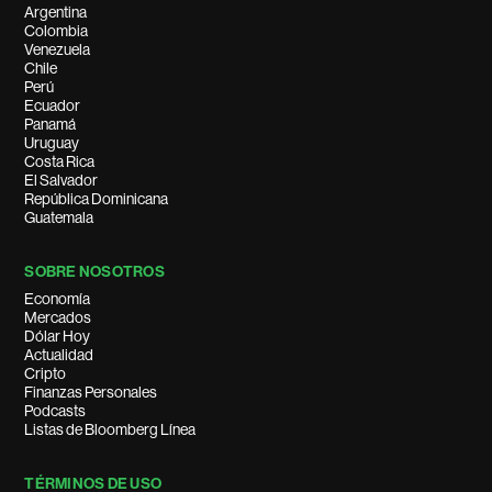
Argentina
Colombia
Venezuela
Chile
Perú
Ecuador
Panamá
Uruguay
Costa Rica
El Salvador
República Dominicana
Guatemala
SOBRE NOSOTROS
Economía
Mercados
Dólar Hoy
Actualidad
Cripto
Finanzas Personales
Podcasts
Listas de Bloomberg Línea
TÉRMINOS DE USO