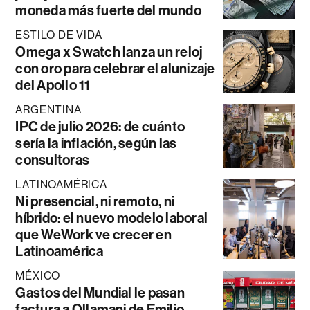
moneda más fuerte del mundo
ESTILO DE VIDA
Omega x Swatch lanza un reloj
con oro para celebrar el alunizaje
del Apollo 11
ARGENTINA
IPC de julio 2026: de cuánto
sería la inflación, según las
consultoras
LATINOAMÉRICA
Ni presencial, ni remoto, ni
híbrido: el nuevo modelo laboral
que WeWork ve crecer en
Latinoamérica
MÉXICO
Gastos del Mundial le pasan
factura a Ollamani de Emilio