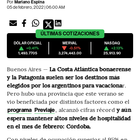
Por
Mariano Espina
05 de febrero, 2022 | 06:00 AM
ÚLTIMAS
COTIZACIONES
DÓLAR OFICIAL
MERVAL
NASDAQ
+0.41%
-0.51%
+2.13%
1,493.7705
3,274,443.00
25,913.90
Buenos Aires —
La Costa Atlántica bonaerense
y la Patagonia suelen ser los destinos más
elegidos por los argentinos para vacaciona
r.
Pero hubo una provincia que este verano se
vio beneficiada por distintos factores como el
, alcanzó cifras récord
y aún
programa
Previaje
espera mantener altos niveles de hospitalidad
en el mes de febrero: Córdoba.
Con niveles de ocupación superior al 95% en