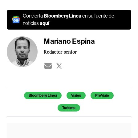
Convierta
Bloomberg Línea
en su fuente de
noticias
aquí
Mariano Espina
Redactor senior
Temas de este artículo
Bloomberg Línea
Viajes
PreViaje
Turismo