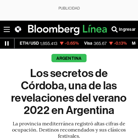
PUBLICIDAD
Ingresar
USD
-0.65%
Visa
-0.13%
MercadoLibre
1,855.413
365.67
1,90
ARGENTINA
Los secretos de
Córdoba, una de las
revelaciones del verano
2022 en Argentina
La provincia mediterránea registró altas cifras de
ocupación. Destinos recomendados y sus clásicos
festivales.