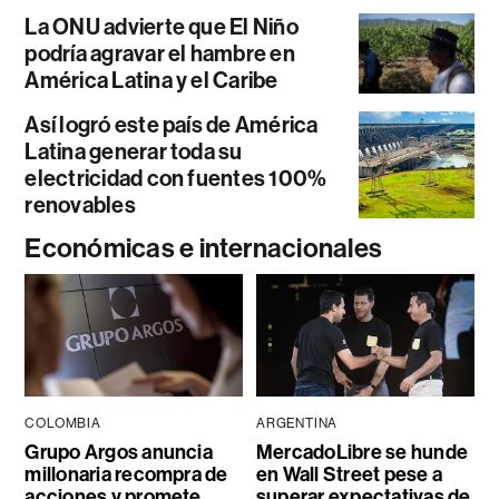
La ONU advierte que El Niño
podría agravar el hambre en
América Latina y el Caribe
Así logró este país de América
Latina generar toda su
electricidad con fuentes 100%
renovables
Económicas e internacionales
COLOMBIA
ARGENTINA
Grupo Argos anuncia
MercadoLibre se hunde
millonaria recompra de
en Wall Street pese a
acciones y promete
superar expectativas de