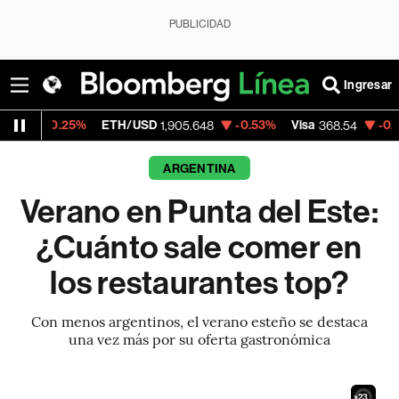
PUBLICIDAD
Ingresar
%
ETH/USD
-0.53%
Visa
-0.28%
Mercado
1,905.648
368.54
ARGENTINA
Verano en Punta del Este:
¿Cuánto sale comer en
los restaurantes top?
Con menos argentinos, el verano esteño se destaca
una vez más por su oferta gastronómica
21