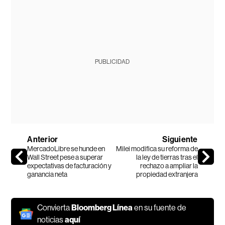
PUBLICIDAD
Anterior
Siguiente
MercadoLibre se hunde en
Milei modifica su reforma de
Wall Street pese a superar
la ley de tierras tras el
expectativas de facturación y
rechazo a ampliar la
ganancia neta
propiedad extranjera
Convierta
Bloomberg Línea
en su fuente de
noticias
aquí