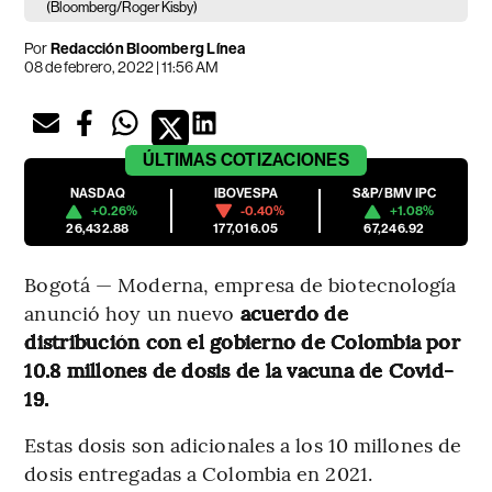
(Bloomberg/Roger Kisby)
Por
Redacción Bloomberg Línea
08 de febrero, 2022 | 11:56 AM
ÚLTIMAS
COTIZACIONES
NASDAQ
IBOVESPA
S&P/BMV IPC
+0.26%
-0.40%
+1.08%
26,432.88
177,016.05
67,246.92
Bogotá — Moderna, empresa de biotecnología
anunció hoy un nuevo
acuerdo de
distribución con el gobierno de Colombia por
10.8 millones de dosis de la vacuna de Covid-
19.
Estas dosis son adicionales a los 10 millones de
dosis entregadas a Colombia en 2021.