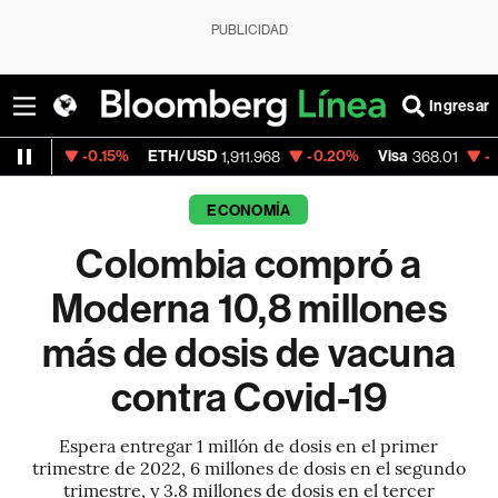
PUBLICIDAD
Ingresar
.15%
ETH/USD
-0.20%
Visa
-0.14%
Merca
1,911.968
368.01
ECONOMÍA
Colombia compró a
Moderna 10,8 millones
más de dosis de vacuna
contra Covid-19
Espera entregar 1 millón de dosis en el primer
trimestre de 2022, 6 millones de dosis en el segundo
trimestre, y 3.8 millones de dosis en el tercer