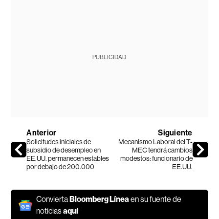
PUBLICIDAD
Anterior
Siguiente
Solicitudes iniciales de
Mecanismo Laboral del T-
subsidio de desempleo en
MEC tendrá cambios
EE.UU. permanecen estables
modestos: funcionario de
por debajo de 200.000
EE.UU.
Convierta
Bloomberg Línea
en su fuente de
noticias
aquí