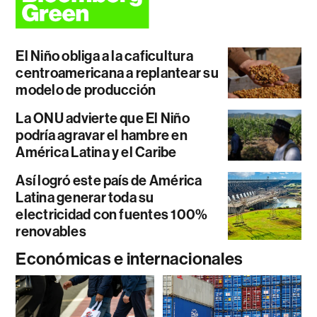
El Niño obliga a la caficultura
centroamericana a replantear su
modelo de producción
La ONU advierte que El Niño
podría agravar el hambre en
América Latina y el Caribe
Así logró este país de América
Latina generar toda su
electricidad con fuentes 100%
renovables
Económicas e internacionales