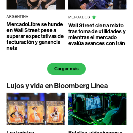
ARGENTINA
MERCADOS
MercadoLibre se hunde
Wall Street cierra mixto
en Wall Street pese a
tras toma de utilidades y
superar expectativas de
mientras el mercado
facturación y ganancia
evalúa avances con Irán
neta
Cargar más
Lujos y vida en Bloomberg Línea
Las tarjetas
Batallas, videojuegos y