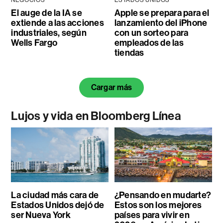
NEGOCIOS
ESTADOS UNIDOS
El auge de la IA se
Apple se prepara para el
extiende a las acciones
lanzamiento del iPhone
industriales, según
con un sorteo para
Wells Fargo
empleados de las
tiendas
Cargar más
Lujos y vida en Bloomberg Línea
La ciudad más cara de
¿Pensando en mudarte?
Estados Unidos dejó de
Estos son los mejores
ser Nueva York
países para vivir en