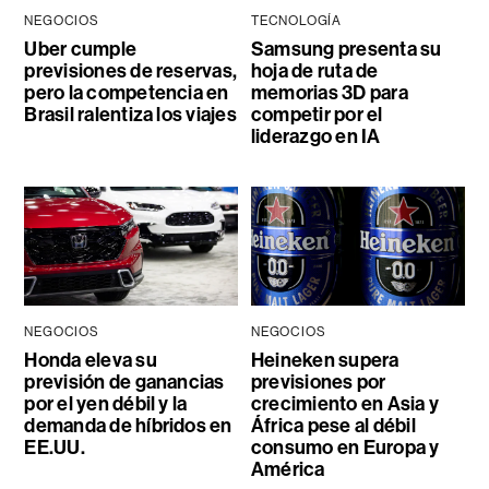
NEGOCIOS
TECNOLOGÍA
Uber cumple
Samsung presenta su
previsiones de reservas,
hoja de ruta de
pero la competencia en
memorias 3D para
Brasil ralentiza los viajes
competir por el
liderazgo en IA
NEGOCIOS
NEGOCIOS
Honda eleva su
Heineken supera
previsión de ganancias
previsiones por
por el yen débil y la
crecimiento en Asia y
demanda de híbridos en
África pese al débil
EE.UU.
consumo en Europa y
América