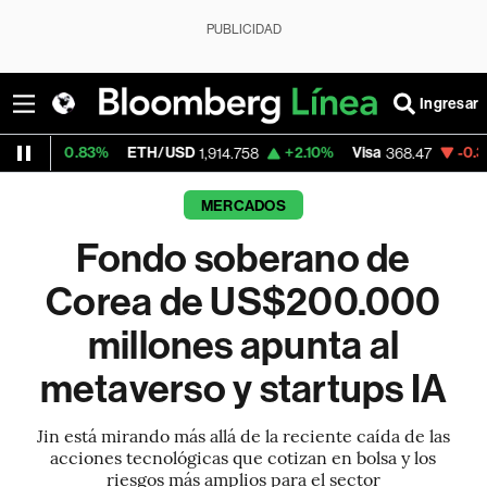
PUBLICIDAD
Ingresar
ETH/USD
+2.10%
Visa
-0.30%
MercadoLibr
1,914.758
368.47
MERCADOS
Fondo soberano de
Corea de US$200.000
millones apunta al
metaverso y startups IA
Jin está mirando más allá de la reciente caída de las
acciones tecnológicas que cotizan en bolsa y los
riesgos más amplios para el sector