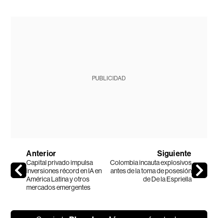
PUBLICIDAD
Anterior
Siguiente
Capital privado impulsa
Colombia incauta explosivos
inversiones récord en IA en
antes de la toma de posesión
América Latina y otros
de De la Espriella
mercados emergentes