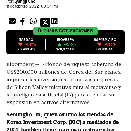
Por
Kyungji Cho
11 de febrero, 2022 | 09:04 PM
ÚLTIMAS
COTIZACIONES
NASDAQ
IBOVESPA
S&P/BMV IPC
-0.47%
+0.10%
-0.30%
26,460.49
178,072.63
66,635.55
Bloomberg — El fondo de riqueza soberana de
US$200.000 millones de Corea del Sur planea
impulsar las inversiones en nuevas empresas
de Silicon Valley mientras mira al metaverso y
la inteligencia artificial (IA) para acelerar su
expansión en activos alternativos.
Seoungho Jin, quien asumió las riendas de
Korea Investment Corp. (KIC) a mediados de
2021, también tiene los ojos puestos en los