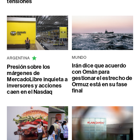
tensiones
MUNDO
ARGENTINA
Irán dice que acuerdo
Presión sobre los
con Omán para
márgenes de
gestionar el estrecho de
MercadoLibre inquieta a
Ormuz está en su fase
inversores y acciones
final
caen en el Nasdaq