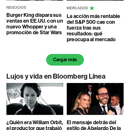
NEGOCIOS
MERCADOS
Burger King dispara sus
La acción más rentable
ventas en EE.UU. con un
del S&P 500 cae con
nuevo Whopper y una
fuerza tras sus
promoción de Star Wars
resultados: qué
preocupa al mercado
Cargar más
Lujos y vida en Bloomberg Línea
¿Quién era William Orbit,
El mensaje detrás del
el productor que trabajó
estilo de Abelardo De la