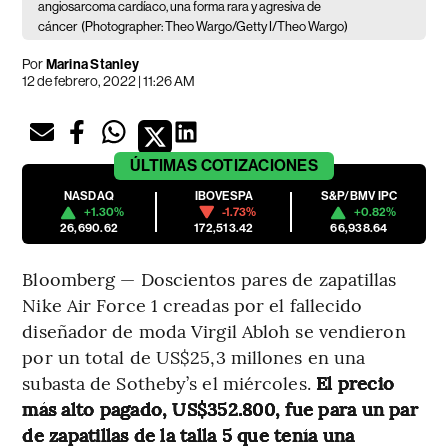
angiosarcoma cardíaco, una forma rara y agresiva de
cáncer
(Photographer: Theo Wargo/Getty I/Theo Wargo)
Por
Marina Stanley
12 de febrero, 2022 | 11:26 AM
ÚLTIMAS
COTIZACIONES
NASDAQ
IBOVESPA
S&P/BMV IPC
+1.30%
-1.73%
+0.82%
26,690.62
172,513.42
66,938.64
Bloomberg — Doscientos pares de zapatillas
Nike Air Force 1 creadas por el fallecido
diseñador de moda Virgil Abloh se vendieron
por un total de US$25,3 millones en una
subasta de Sotheby’s el miércoles.
El precio
más alto pagado, US$352.800, fue para un par
de zapatillas de la talla 5 que tenía una