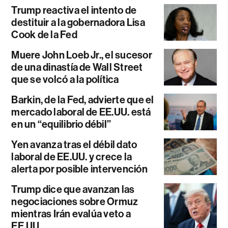
Trump reactiva el intento de
destituir a la gobernadora Lisa
Cook de la Fed
Muere John Loeb Jr., el sucesor
de una dinastía de Wall Street
que se volcó a la política
Barkin, de la Fed, advierte que el
mercado laboral de EE.UU. está
en un “equilibrio débil”
Yen avanza tras el débil dato
laboral de EE.UU. y crece la
alerta por posible intervención
Trump dice que avanzan las
negociaciones sobre Ormuz
mientras Irán evalúa veto a
EE.UU.