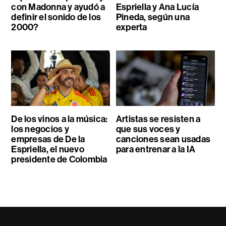
con Madonna y ayudó a
Espriella y Ana Lucía
definir el sonido de los
Pineda, según una
2000?
experta
De los vinos a la música:
Artistas se resisten a
los negocios y
que sus voces y
empresas de De la
canciones sean usadas
Espriella, el nuevo
para entrenar a la IA
presidente de Colombia