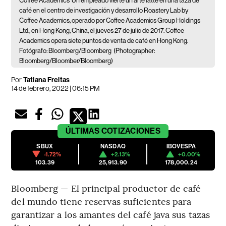
Coffee Academics
Un empleado vierte un arte latte en una taza de
café en el centro de investigación y desarrollo Roastery Lab by
Coffee Academics, operado por Coffee Academics Group Holdings
Ltd., en Hong Kong, China, el jueves 27 de julio de 2017. Coffee
Academics opera siete puntos de venta de café en Hong Kong.
Fotógrafo: Bloomberg/Bloomberg
(Photographer:
Bloomberg/Bloomber/Bloomberg)
Por
Tatiana Freitas
14 de febrero, 2022 | 06:15 PM
ÚLTIMAS
COTIZACIONES
SBUX
NASDAQ
IBOVESPA
-1.72%
+2.13%
+0.00%
103.39
25,913.90
178,000.24
Bloomberg — El principal productor de café
del mundo tiene reservas suficientes para
garantizar a los amantes del café java sus tazas