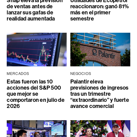
Snap eleva la previsión
Utilidades de Ecopetrol
de ventas antes de
reaccionaron: ganó 81%
lanzar sus gafas de
más en el primer
realidad aumentada
semestre
MERCADOS
NEGOCIOS
Estas fueron las 10
Palantir eleva
acciones del S&P 500
previsiones de ingresos
que mejor se
tras un trimestre
comportaron en julio de
“extraordinario” y fuerte
2026
avance comercial