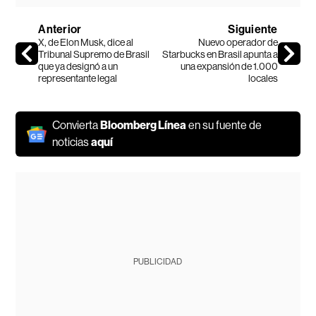
Anterior
Siguiente
X, de Elon Musk, dice al
Nuevo operador de
Tribunal Supremo de Brasil
Starbucks en Brasil apunta a
que ya designó a un
una expansión de 1.000
representante legal
locales
Convierta
Bloomberg Línea
en su fuente de
noticias
aquí
PUBLICIDAD