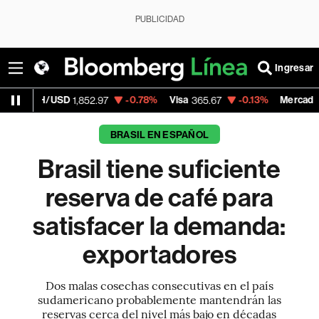
PUBLICIDAD
Ingresar
SD
-0.78%
Visa
-0.13%
MercadoLibre
1,852.97
365.67
1,900.4
BRASIL EN ESPAÑOL
Brasil tiene suficiente
reserva de café para
satisfacer la demanda:
exportadores
Dos malas cosechas consecutivas en el país
sudamericano probablemente mantendrán las
reservas cerca del nivel más bajo en décadas