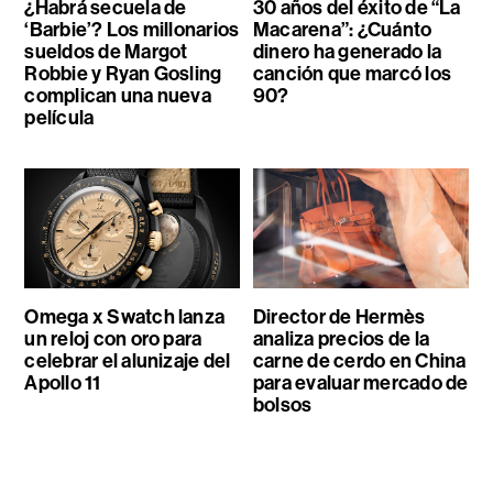
¿Habrá secuela de
30 años del éxito de “La
‘Barbie’? Los millonarios
Macarena”: ¿Cuánto
sueldos de Margot
dinero ha generado la
Robbie y Ryan Gosling
canción que marcó los
complican una nueva
90?
película
Omega x Swatch lanza
Director de Hermès
un reloj con oro para
analiza precios de la
celebrar el alunizaje del
carne de cerdo en China
Apollo 11
para evaluar mercado de
bolsos