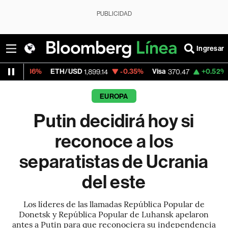
PUBLICIDAD
Ingresar
6%
ETH/USD
-0.35%
Visa
+0.52%
MercadoL
1,899.14
370.47
EUROPA
Putin decidirá hoy si
reconoce a los
separatistas de Ucrania
del este
Los líderes de las llamadas República Popular de
Donetsk y República Popular de Luhansk apelaron
antes a Putin para que reconociera su independencia