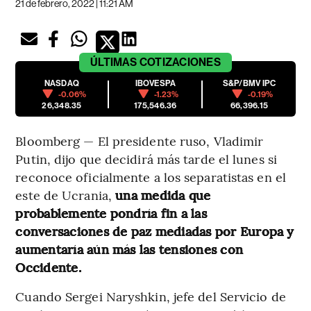
21 de febrero, 2022 | 11:21 AM
ÚLTIMAS
COTIZACIONES
NASDAQ
IBOVESPA
S&P/BMV IPC
-0.06%
-1.23%
-0.19%
26,348.35
175,546.36
66,396.15
Bloomberg — El presidente ruso, Vladimir
Putin, dijo que decidirá más tarde el lunes si
reconoce oficialmente a los separatistas en el
este de Ucrania,
una medida que
probablemente pondría fin a las
conversaciones de paz mediadas por Europa y
aumentaría aún más las tensiones con
Occidente.
Cuando Sergei Naryshkin, jefe del Servicio de