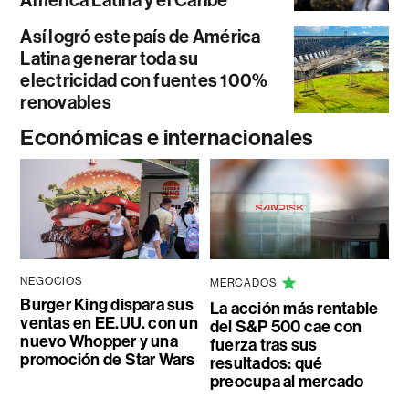
América Latina y el Caribe
Así logró este país de América
Latina generar toda su
electricidad con fuentes 100%
renovables
Económicas e internacionales
NEGOCIOS
MERCADOS
Burger King dispara sus
La acción más rentable
ventas en EE.UU. con un
del S&P 500 cae con
nuevo Whopper y una
fuerza tras sus
promoción de Star Wars
resultados: qué
preocupa al mercado