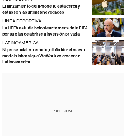
El lanzamiento del iPhone 18 está cerca y
estas son las últimas novedades
LÍNEA DEPORTIVA
La UEFA estudia boicotear torneos de la FIFA
por su plan de abrirse a inversión privada
LATINOAMÉRICA
Ni presencial, ni remoto, ni híbrido: el nuevo
modelo laboral que WeWork ve crecer en
Latinoamérica
PUBLICIDAD