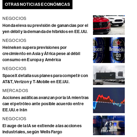
OTRAS NOTICIAS ECONÓMICAS
NEGOCIOS
Honda eleva su previsión de ganancias por el
yen débil y la demanda de híbridos en EE.UU.
NEGOCIOS
Heineken supera previsiones por
crecimiento en Asia y África pese al débil
consumo en Europa y América
NEGOCIOS
SpaceX detalla sus planes para competir con
AT&T, Verizon y T-Mobile en EE.UU.
MERCADOS
Acciones asiáticas avanzan por la IA mientras
cae el petróleo ante posible acuerdo entre
EE.UU. e Irán
NEGOCIOS
El auge de la IA se extiende a las acciones
industriales, según Wells Fargo