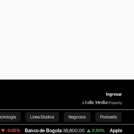
Ingresar
ecnología
Línea Studios
Negocios
Podcasts
Banco de Bogota
38,800.00
Apple
309.25
0.00%
+1.97
English