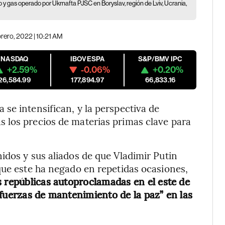
 y gas operado por Ukrnafta PJSC en Boryslav, región de Lviv, Ucrania,
brero, 2022 | 10:21 AM
NASDAQ
IBOVESPA
S&P/BMV IPC
+2.59%
-0.06%
+0.20%
26,584.99
177,894.97
66,833.16
se intensifican, y la perspectiva de
 los precios de materias primas clave para
idos y sus aliados de que Vladimir Putin
que este ha negado en repetidas ocasiones,
s repúblicas autoproclamadas en el este de
“fuerzas de mantenimiento de la paz” en las