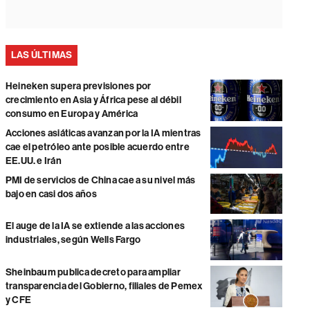
LAS ÚLTIMAS
Heineken supera previsiones por
crecimiento en Asia y África pese al débil
consumo en Europa y América
Acciones asiáticas avanzan por la IA mientras
cae el petróleo ante posible acuerdo entre
EE.UU. e Irán
PMI de servicios de China cae a su nivel más
bajo en casi dos años
El auge de la IA se extiende a las acciones
industriales, según Wells Fargo
Sheinbaum publica decreto para ampliar
transparencia del Gobierno, filiales de Pemex
y CFE