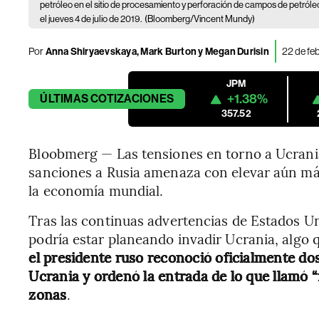
petróleo en el sitio de procesamiento y perforación de campos de petróleo
el jueves 4 de julio de 2019.
(Bloomberg/Vincent Mundy)
Por
Anna Shiryaevskaya, Mark Burton y Megan Durisin
22 de fe
JPM
+1.38%
ÚLTIMAS
COTIZACIONES
357.52
Bloobmerg — Las tensiones en torno a Ucrania 
sanciones a Rusia amenaza con elevar aún más
la economía mundial.
Tras las continuas advertencias de Estados Un
podría estar planeando invadir Ucrania, algo 
el presidente ruso reconoció oficialmente do
Ucrania y ordenó la entrada de lo que llamó 
zonas
.