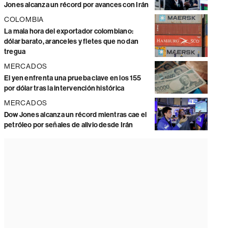
Jones alcanza un récord por avances con Irán
COLOMBIA
La mala hora del exportador colombiano:
dólar barato, aranceles y fletes que no dan
tregua
MERCADOS
El yen enfrenta una prueba clave en los 155
por dólar tras la intervención histórica
MERCADOS
Dow Jones alcanza un récord mientras cae el
petróleo por señales de alivio desde Irán