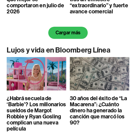
comportaron en julio de
“extraordinario” y fuerte
2026
avance comercial
Cargar más
Lujos y vida en Bloomberg Línea
¿Habrá secuela de
30 años del éxito de “La
‘Barbie’? Los millonarios
Macarena”: ¿Cuánto
sueldos de Margot
dinero ha generado la
Robbie y Ryan Gosling
canción que marcó los
complican una nueva
90?
película