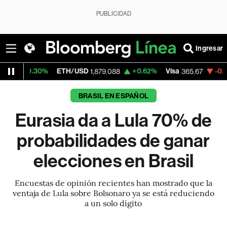
PUBLICIDAD
Ingresar
30%
ETH/USD
+0.62%
Visa
-0.13%
Merca
1,879.088
365.67
BRASIL EN ESPAÑOL
Eurasia da a Lula 70% de
probabilidades de ganar
elecciones en Brasil
Encuestas de opinión recientes han mostrado que la
ventaja de Lula sobre Bolsonaro ya se está reduciendo
a un solo dígito