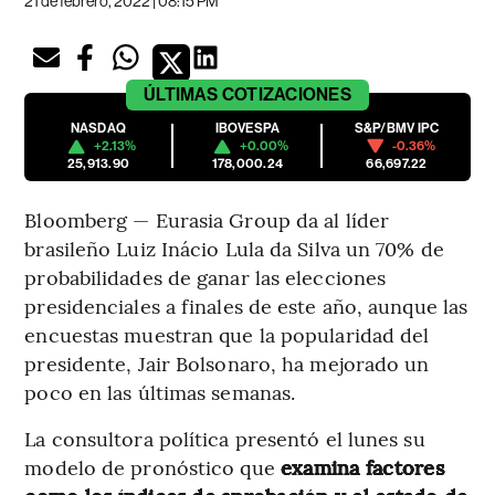
21 de febrero, 2022 | 08:15 PM
ÚLTIMAS
COTIZACIONES
NASDAQ
IBOVESPA
S&P/BMV IPC
+2.13%
+0.00%
-0.36%
25,913.90
178,000.24
66,697.22
Bloomberg — Eurasia Group da al líder
brasileño Luiz Inácio Lula da Silva un 70% de
probabilidades de ganar las elecciones
presidenciales a finales de este año, aunque las
encuestas muestran que la popularidad del
presidente, Jair Bolsonaro, ha mejorado un
poco en las últimas semanas.
La consultora política presentó el lunes su
modelo de pronóstico que
examina factores