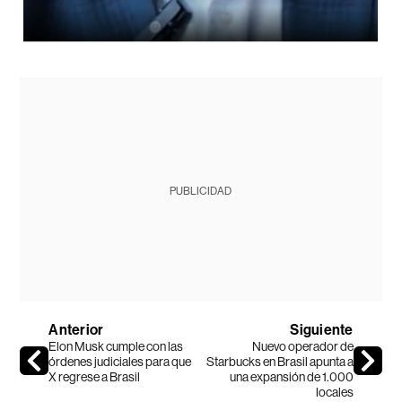
PUBLICIDAD
Anterior
Siguiente
Elon Musk cumple con las
Nuevo operador de
órdenes judiciales para que
Starbucks en Brasil apunta a
X regrese a Brasil
una expansión de 1.000
locales