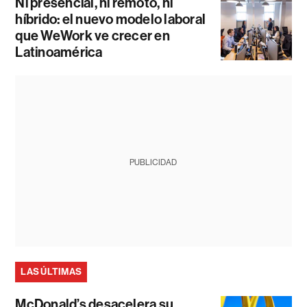
Ni presencial, ni remoto, ni
híbrido: el nuevo modelo laboral
que WeWork ve crecer en
Latinoamérica
PUBLICIDAD
LAS ÚLTIMAS
McDonald’s desacelera su