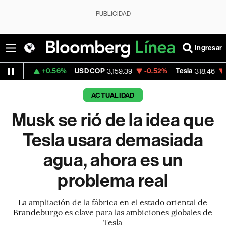
PUBLICIDAD
Ingresar
0.56%
USD COP
-0.52%
Tesla
-0.90%
Spa
3,159.39
318.46
ACTUALIDAD
Musk se rió de la idea que
Tesla usara demasiada
agua, ahora es un
problema real
La ampliación de la fábrica en el estado oriental de
Brandeburgo es clave para las ambiciones globales de
Tesla