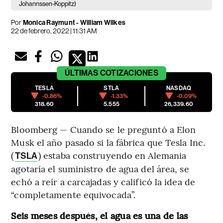
Johannssen-Koppitz)
Por
Monica Raymunt - William Wilkes
22 de febrero, 2022 | 11:31 AM
ÚLTIMAS
COTIZACIONES
TESLA
STLA
NASDAQ
-0.86%
-1.33%
-0.09%
318.60
5.555
26,339.60
Bloomberg — Cuando se le preguntó a Elon
Musk el año pasado si la fábrica que Tesla Inc.
(
) estaba construyendo en Alemania
TSLA
agotaría el suministro de agua del área, se
echó a reír a carcajadas y calificó la idea de
“completamente equivocada”.
Seis meses después, el agua es una de las