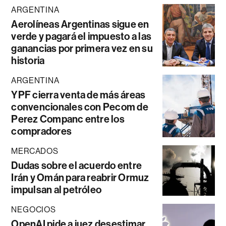
ARGENTINA
Aerolíneas Argentinas sigue en
verde y pagará el impuesto a las
ganancias por primera vez en su
historia
ARGENTINA
YPF cierra venta de más áreas
convencionales con Pecom de
Perez Companc entre los
compradores
MERCADOS
Dudas sobre el acuerdo entre
Irán y Omán para reabrir Ormuz
impulsan al petróleo
NEGOCIOS
OpenAI pide a juez desestimar