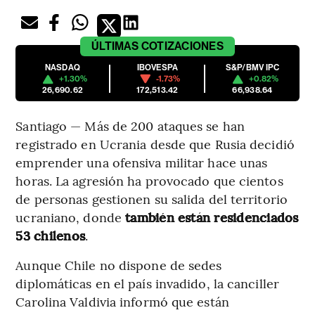
ÚLTIMAS
COTIZACIONES
NASDAQ
IBOVESPA
S&P/BMV IPC
+1.30%
-1.73%
+0.82%
26,690.62
172,513.42
66,938.64
Santiago — Más de 200 ataques se han
registrado en Ucrania desde que Rusia decidió
emprender una ofensiva militar hace unas
horas. La agresión ha provocado que cientos
de personas gestionen su salida del territorio
ucraniano, donde
también están residenciados
53 chilenos
.
Aunque Chile no dispone de sedes
diplomáticas en el país invadido, la canciller
Carolina Valdivia informó que están