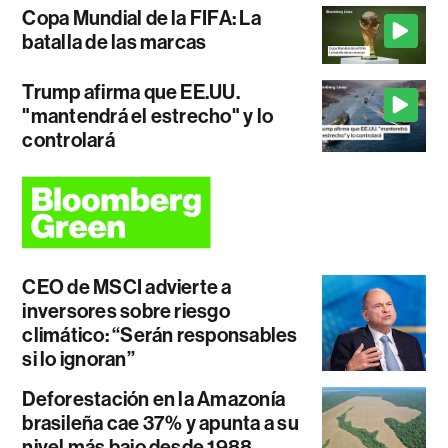
Copa Mundial de la FIFA: La
batalla de las marcas
Trump afirma que EE.UU.
"mantendrá el estrecho" y lo
controlará
CEO de MSCI advierte a
inversores sobre riesgo
climático: “Serán responsables
si lo ignoran”
Deforestación en la Amazonía
brasileña cae 37% y apunta a su
nivel más bajo desde 1988