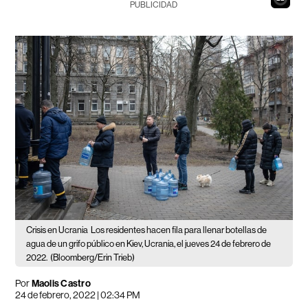
PUBLICIDAD
Crisis en Ucrania
Los residentes hacen fila para llenar botellas de
agua de un grifo público en Kiev, Ucrania, el jueves 24 de febrero de
2022.
(Bloomberg/Erin Trieb)
Por
Maolis Castro
24 de febrero, 2022 | 02:34 PM