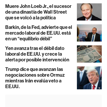
Muere John Loeb Jr., el sucesor
de una dinastía de Wall Street
que se volcó a la política
Barkin, de la Fed, advierte que el
mercado laboral de EE.UU. está
en un “equilibrio débil”
Yen avanza tras el débil dato
laboral de EE.UU. y crece la
alerta por posible intervención
Trump dice que avanzan las
negociaciones sobre Ormuz
mientras Irán evalúa veto a
EE.UU.