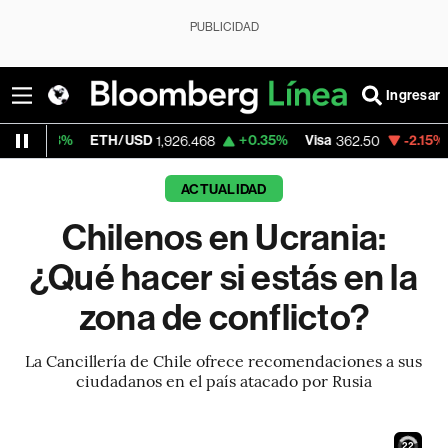
PUBLICIDAD
Ingresar
ETH/USD
+0.35%
Visa
-2.15%
MercadoL
1,926.468
362.50
ACTUALIDAD
Chilenos en Ucrania:
¿Qué hacer si estás en la
zona de conflicto?
La Cancillería de Chile ofrece recomendaciones a sus
ciudadanos en el país atacado por Rusia
21