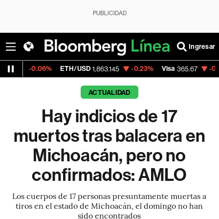
PUBLICIDAD
Ingresar
0.06%
ETH/USD
-0.23%
Visa
-0.13%
Merc
1,863.145
365.67
ACTUALIDAD
Hay indicios de 17
muertos tras balacera en
Michoacán, pero no
confirmados: AMLO
Los cuerpos de 17 personas presuntamente muertas a
tiros en el estado de Michoacán, el domingo no han
sido encontrados