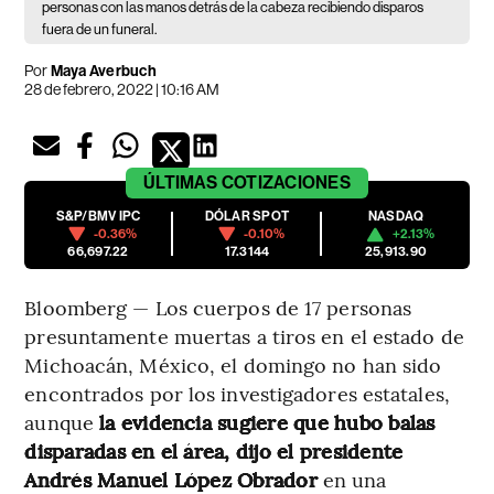
personas con las manos detrás de la cabeza recibiendo disparos
fuera de un funeral.
Por
Maya Averbuch
28 de febrero, 2022 | 10:16 AM
ÚLTIMAS
COTIZACIONES
S&P/BMV IPC
DÓLAR SPOT
NASDAQ
-0.36%
-0.10%
+2.13%
66,697.22
17.3144
25,913.90
Bloomberg — Los cuerpos de 17 personas
presuntamente muertas a tiros en el estado de
Michoacán, México, el domingo no han sido
encontrados por los investigadores estatales,
aunque
la evidencia sugiere que hubo balas
disparadas en el área, dijo el presidente
Andrés Manuel López Obrador
en una