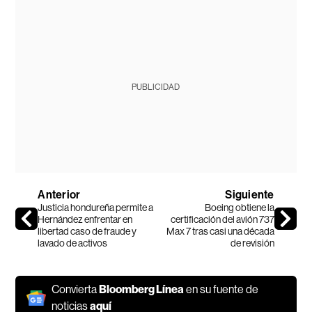
PUBLICIDAD
Anterior
Siguiente
Justicia hondureña permite a
Boeing obtiene la
Hernández enfrentar en
certificación del avión 737
libertad caso de fraude y
Max 7 tras casi una década
lavado de activos
de revisión
Convierta
Bloomberg Línea
en su fuente de
noticias
aquí