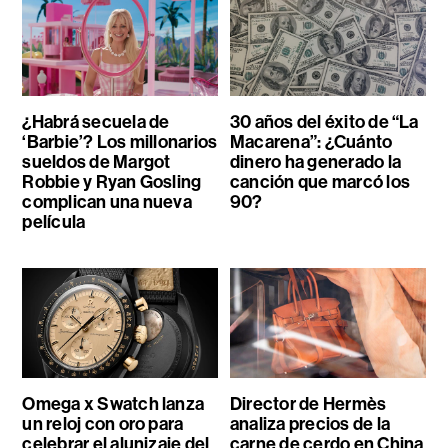
¿Habrá secuela de
30 años del éxito de “La
‘Barbie’? Los millonarios
Macarena”: ¿Cuánto
sueldos de Margot
dinero ha generado la
Robbie y Ryan Gosling
canción que marcó los
complican una nueva
90?
película
Omega x Swatch lanza
Director de Hermès
un reloj con oro para
analiza precios de la
celebrar el alunizaje del
carne de cerdo en China