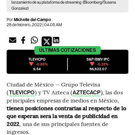
lanzamiento de su plataforma de streaming
(Bloomberg/Susana
Gonzalez)
Por
Michelle del Campo
28 de febrero, 2022 | 04:05 AM
ÚLTIMAS
COTIZACIONES
TLEVICPO
S&P/BMV IPC
-0.83%
-0.32%
9.54
66,622.07
Ciudad de México — Grupo Televisa
(
) y TV Azteca (
), las dos
TLEVICPO
AZTECACP
principales empresas de medios en México,
tienen posiciones contrarias al respecto de lo
que esperan será la venta de publicidad en
2022
, una de sus principales fuentes de
ingresos.