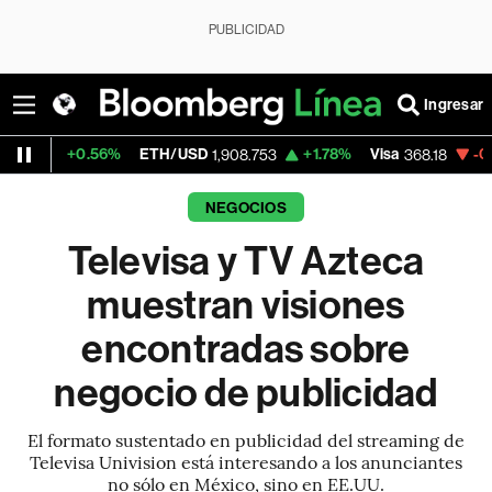
PUBLICIDAD
Ingresar
56%
ETH/USD
+1.78%
Visa
-0.38%
Merca
1,908.753
368.18
NEGOCIOS
Televisa y TV Azteca
muestran visiones
encontradas sobre
negocio de publicidad
El formato sustentado en publicidad del streaming de
Televisa Univision está interesando a los anunciantes
no sólo en México, sino en EE.UU.