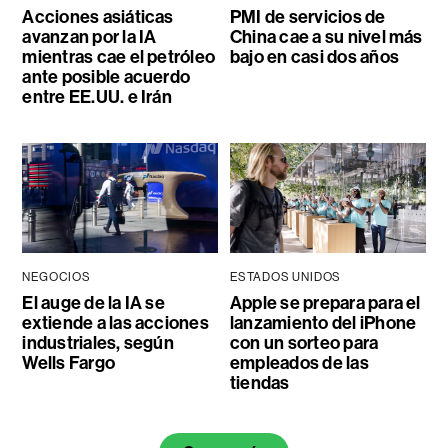
Acciones asiáticas
PMI de servicios de
avanzan por la IA
China cae a su nivel más
mientras cae el petróleo
bajo en casi dos años
ante posible acuerdo
entre EE.UU. e Irán
NEGOCIOS
ESTADOS UNIDOS
El auge de la IA se
Apple se prepara para el
extiende a las acciones
lanzamiento del iPhone
industriales, según
con un sorteo para
Wells Fargo
empleados de las
tiendas