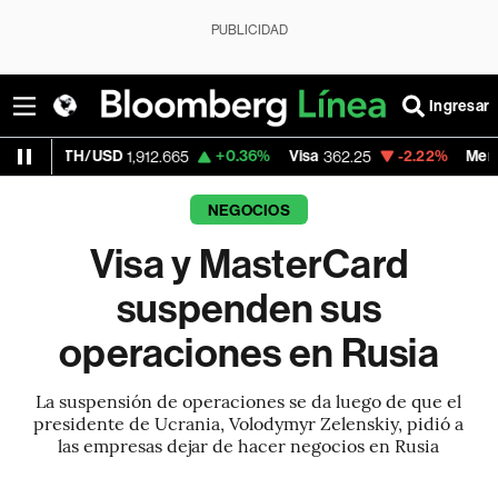
PUBLICIDAD
Ingresar
H/USD
+0.36%
Visa
-2.22%
MercadoLibre
1,912.665
362.25
1
NEGOCIOS
Visa y MasterCard
suspenden sus
operaciones en Rusia
La suspensión de operaciones se da luego de que el
presidente de Ucrania, Volodymyr Zelenskiy, pidió a
las empresas dejar de hacer negocios en Rusia