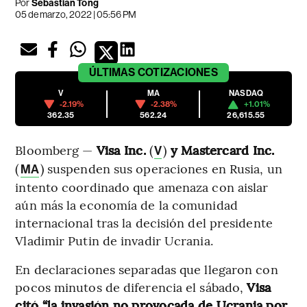
Por
Sebastian Tong
05 de marzo, 2022 | 05:56 PM
ÚLTIMAS
COTIZACIONES
V
MA
NASDAQ
-2.19%
-2.38%
+1.01%
362.35
562.24
26,615.55
Bloomberg —
Visa Inc.
(
)
y Mastercard Inc.
V
(
) suspenden sus operaciones en Rusia, un
MA
intento coordinado que amenaza con aislar
aún más la economía de la comunidad
internacional tras la decisión del presidente
Vladimir Putin de invadir Ucrania.
En declaraciones separadas que llegaron con
pocos minutos de diferencia el sábado,
Visa
citó “la invasión no provocada de Ucrania por