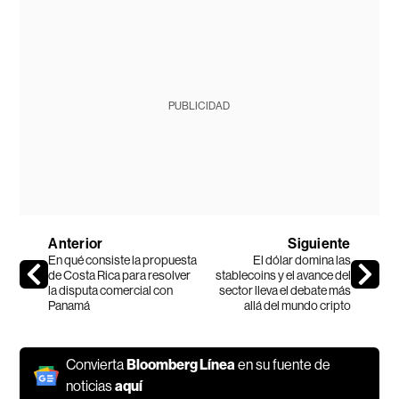
PUBLICIDAD
Anterior
Siguiente
En qué consiste la propuesta
El dólar domina las
de Costa Rica para resolver
stablecoins y el avance del
la disputa comercial con
sector lleva el debate más
Panamá
allá del mundo cripto
Convierta
Bloomberg Línea
en su fuente de
noticias
aquí