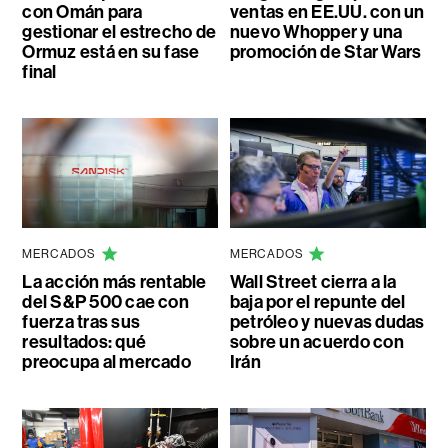
con Omán para
ventas en EE.UU. con un
gestionar el estrecho de
nuevo Whopper y una
Ormuz está en su fase
promoción de Star Wars
final
MERCADOS
MERCADOS
La acción más rentable
Wall Street cierra a la
del S&P 500 cae con
baja por el repunte del
fuerza tras sus
petróleo y nuevas dudas
resultados: qué
sobre un acuerdo con
preocupa al mercado
Irán