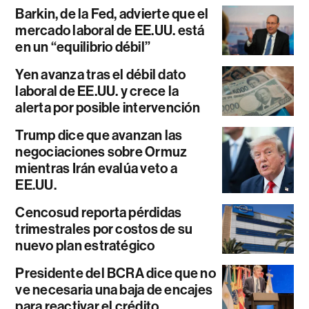
Barkin, de la Fed, advierte que el
mercado laboral de EE.UU. está
en un “equilibrio débil”
Yen avanza tras el débil dato
laboral de EE.UU. y crece la
alerta por posible intervención
Trump dice que avanzan las
negociaciones sobre Ormuz
mientras Irán evalúa veto a
EE.UU.
Cencosud reporta pérdidas
trimestrales por costos de su
nuevo plan estratégico
Presidente del BCRA dice que no
ve necesaria una baja de encajes
para reactivar el crédito