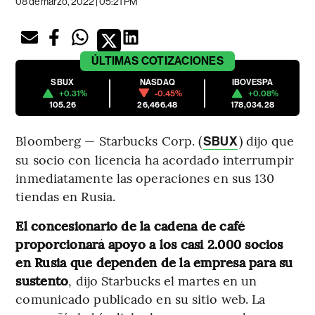
08 de marzo, 2022 | 05:21 PM
ÚLTIMAS
COTIZACIONES
SBUX
NASDAQ
IBOVESPA
+0.31%
-0.45%
+0.08%
105.26
26,466.48
178,034.28
Bloomberg — Starbucks Corp. (
) dijo que
SBUX
su socio con licencia ha acordado interrumpir
inmediatamente las operaciones en sus 130
tiendas en Rusia.
El concesionario de la cadena de café
proporcionará apoyo a los casi 2.000 socios
en Rusia que dependen de la empresa para su
sustento
, dijo Starbucks el martes en un
comunicado publicado en su sitio web. La