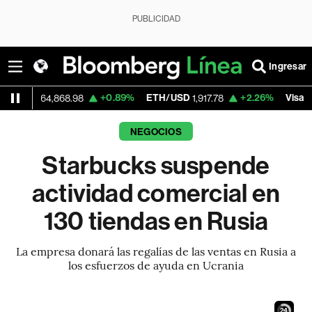
PUBLICIDAD
Ingresar
+0.89%
ETH/USD
+2.26%
Visa
4,868.98
1,917.78
368.03
NEGOCIOS
Starbucks suspende
actividad comercial en
130 tiendas en Rusia
La empresa donará las regalías de las ventas en Rusia a
los esfuerzos de ayuda en Ucrania
23