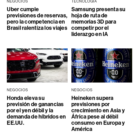
NEGOCIOS
TECNOLOGÍA
Uber cumple
Samsung presenta su
previsiones de reservas,
hoja de ruta de
pero la competencia en
memorias 3D para
Brasil ralentiza los viajes
competir por el
liderazgo en IA
NEGOCIOS
NEGOCIOS
Honda eleva su
Heineken supera
previsión de ganancias
previsiones por
por el yen débil y la
crecimiento en Asia y
demanda de híbridos en
África pese al débil
EE.UU.
consumo en Europa y
América