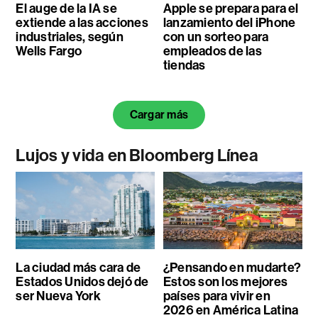
El auge de la IA se
Apple se prepara para el
extiende a las acciones
lanzamiento del iPhone
industriales, según
con un sorteo para
Wells Fargo
empleados de las
tiendas
Cargar más
Lujos y vida en Bloomberg Línea
La ciudad más cara de
¿Pensando en mudarte?
Estados Unidos dejó de
Estos son los mejores
ser Nueva York
países para vivir en
2026 en América Latina