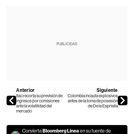
PUBLICIDAD
Anterior
Siguiente
Itaú recorta su previsión de
Colombia incauta explosivos
ingresos por comisiones
antes de la toma de posesión
ante la volatilidad del
de De la Espriella
mercado
Convierta
Bloomberg Línea
en su fuente de