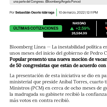
una parte del Congreso.
(Bloomberg/Angela Ponce)
Por
Sebastián Osorio Idárraga
10 de marzo, 2022 | 12:11 PM
NASDAQ
+2.59%
ÚLTIMAS
COTIZACIONES
26,584.99
Bloomberg Línea — La inestabilidad política e
unos meses del inicio del gobierno de Pedro C
Popular presentó una nueva moción de vacanc
de 50 congresistas que están de acuerdo con l
La presentación de esta iniciativa se dio en pa
ministerial que preside Aníbal Torres, cuarto t
Ministros (PCM) en cerca de ocho meses de gob
la madrugada su gabinete recibió la confianza
más votos en contra recibió.