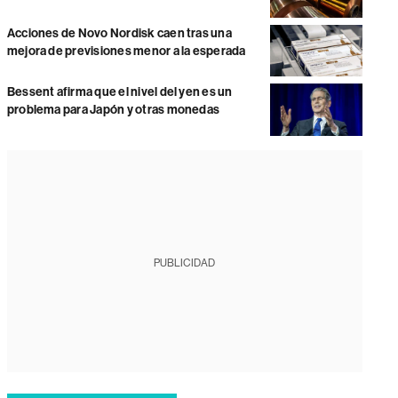
Acciones de Novo Nordisk caen tras una
mejora de previsiones menor a la esperada
Bessent afirma que el nivel del yen es un
problema para Japón y otras monedas
PUBLICIDAD