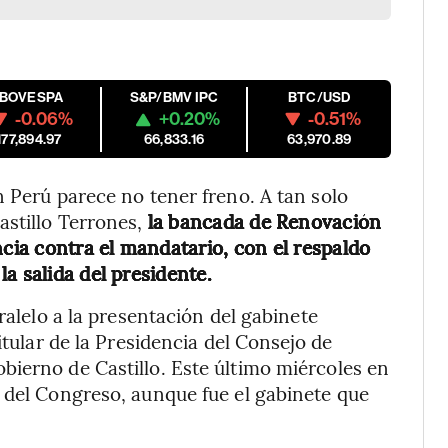
IBOVESPA
S&P/BMV IPC
BTC/USD
-0.06%
+0.20%
-0.51%
177,894.97
66,833.16
63,970.89
n Perú parece no tener freno. A tan solo
astillo Terrones,
la bancada de Renovación
ia contra el mandatario, con el respaldo
a salida del presidente.
ralelo a la presentación del gabinete
itular de la Presidencia del Consejo de
ierno de Castillo. Este último miércoles en
 del Congreso, aunque fue el gabinete que