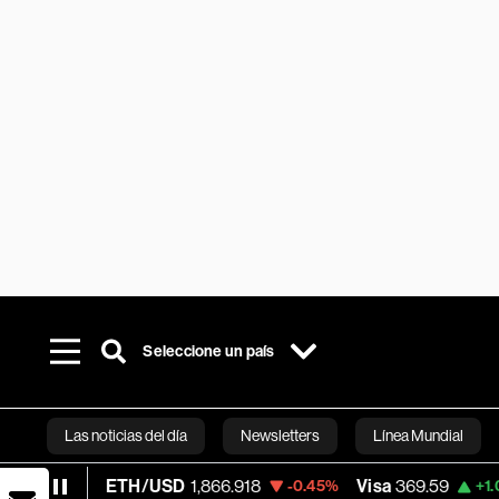
Seleccione un país
Las noticias del día
Newsletters
Línea Mundial
ETH/USD
1,866.918
Visa
369.59
Merca
-0.45%
+1.07%
Bloomberg 