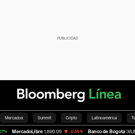
PUBLICIDAD
Mercados
Summit
Cripto
Latinoamérica
T
doLibre
1,890.05
Banco de Bogota
38,800.00
-0.55%
0
Green
Economía
Estilo de vida
Mundo
Videos