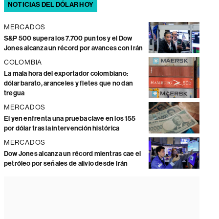
NOTICIAS DEL DÓLAR HOY
MERCADOS
S&P 500 supera los 7.700 puntos y el Dow
Jones alcanza un récord por avances con Irán
COLOMBIA
La mala hora del exportador colombiano:
dólar barato, aranceles y fletes que no dan
tregua
MERCADOS
El yen enfrenta una prueba clave en los 155
por dólar tras la intervención histórica
MERCADOS
Dow Jones alcanza un récord mientras cae el
petróleo por señales de alivio desde Irán