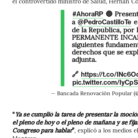
el controvertido ministro de Salud, Hernán C
🔵 Presen
#AhoraRP
a
e
@PedroCastilloTe
de la República, por 
PERMANENTE INCAP
siguientes fundamen
derechos que se exp
adjunta.
🔗
https://t.co/INc6
pic.twitter.com/IyC
— Bancada Renovación Popular 
“
Ya se cumplió la tarea de presentar la moció
el pleno de hoy o el pleno de mañana y se fija
Congreso para hablar
”
, explicó a los medios 