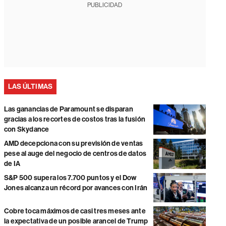
PUBLICIDAD
LAS ÚLTIMAS
Las ganancias de Paramount se disparan
gracias a los recortes de costos tras la fusión
con Skydance
AMD decepciona con su previsión de ventas
pese al auge del negocio de centros de datos
de IA
S&P 500 supera los 7.700 puntos y el Dow
Jones alcanza un récord por avances con Irán
Cobre toca máximos de casi tres meses ante
la expectativa de un posible arancel de Trump