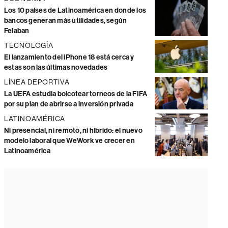
Los 10 países de Latinoamérica en donde los
bancos generan más utilidades, según
Felaban
TECNOLOGÍA
El lanzamiento del iPhone 18 está cerca y
estas son las últimas novedades
LÍNEA DEPORTIVA
La UEFA estudia boicotear torneos de la FIFA
por su plan de abrirse a inversión privada
LATINOAMÉRICA
Ni presencial, ni remoto, ni híbrido: el nuevo
modelo laboral que WeWork ve crecer en
Latinoamérica