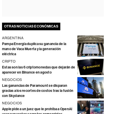
OTRAS NOTICIAS ECONÓMICAS
ARGENTINA
Pampa Energía duplica su ganancia de la
mano de Vaca Muerta y la generación
eléctrica
CRIPTO
Estas son las 6 criptomonedas que dejarán de
aparecer en Binance en agosto
NEGOCIOS
Las ganancias de Paramount se disparan
gracias a los recortes de costos tras la fusión
con Skydance
NEGOCIOS
Apple pide a un juez que le prohíba a OpenAI