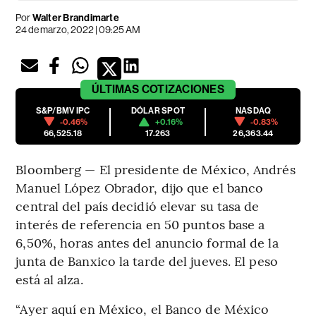
Por
Walter Brandimarte
24 de marzo, 2022 | 09:25 AM
ÚLTIMAS
COTIZACIONES
S&P/BMV IPC
DÓLAR SPOT
NASDAQ
-0.46%
+0.16%
-0.83%
66,525.18
17.263
26,363.44
Bloomberg — El presidente de México, Andrés
Manuel López Obrador, dijo que el banco
central del país decidió elevar su tasa de
interés de referencia en 50 puntos base a
6,50%, horas antes del anuncio formal de la
junta de Banxico la tarde del jueves. El peso
está al alza.
“Ayer aquí en México, el Banco de México