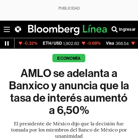
PUBLICIDAD
Ingresar
-0.32%
ETH/USD
-0.68%
Visa
-0.28%
Me
1,902.83
368.54
ECONOMÍA
AMLO se adelanta a
Banxico y anuncia que la
tasa de interés aumentó
a 6,50%
El presidente de México dijo que la decisión fue
tomada por los miembros del Banco de México por
unanimidad