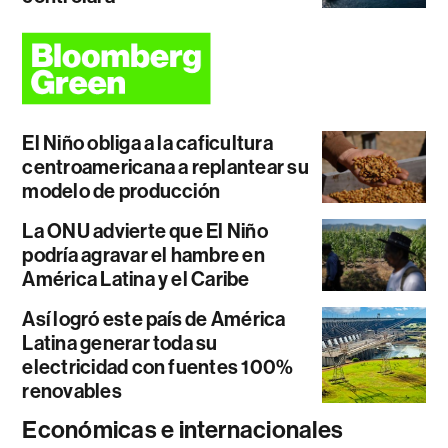
El Niño obliga a la caficultura
centroamericana a replantear su
modelo de producción
La ONU advierte que El Niño
podría agravar el hambre en
América Latina y el Caribe
Así logró este país de América
Latina generar toda su
electricidad con fuentes 100%
renovables
Económicas e internacionales