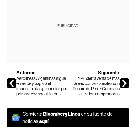
PUBLICIDAD
Anterior
Siguiente
Aerolíneas Argentinas sigue
YPF cierra venta de más
en verde y pagará el
áreas convencionales con
impuesto a las ganancias por
Pecom de Perez Companc
primera vez en su historia
entre los compradores
Convierta
Bloomberg Línea
en su fuente de
noticias
aquí