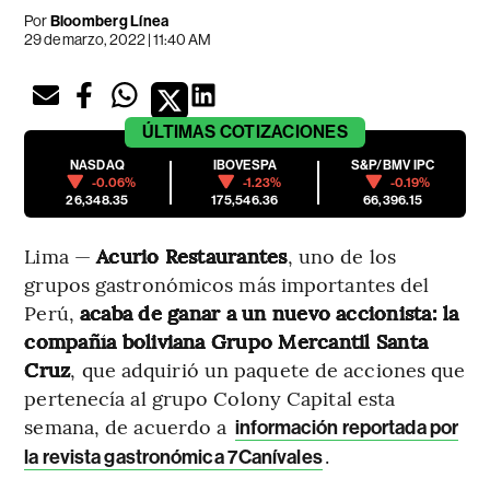
Por
Bloomberg Línea
29 de marzo, 2022 | 11:40 AM
ÚLTIMAS
COTIZACIONES
NASDAQ
IBOVESPA
S&P/BMV IPC
-0.06%
-1.23%
-0.19%
26,348.35
175,546.36
66,396.15
Lima —
Acurio Restaurantes
, uno de los
grupos gastronómicos más importantes del
Perú,
acaba de ganar a un nuevo accionista: la
compañía boliviana Grupo Mercantil Santa
Cruz
, que adquirió un paquete de acciones que
pertenecía al grupo Colony Capital esta
semana, de acuerdo a
información reportada por
.
la revista gastronómica 7Canívales