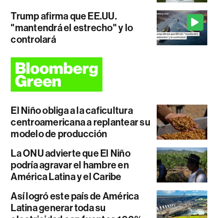
Trump afirma que EE.UU.
"mantendrá el estrecho" y lo
controlará
El Niño obliga a la caficultura
centroamericana a replantear su
modelo de producción
La ONU advierte que El Niño
podría agravar el hambre en
América Latina y el Caribe
Así logró este país de América
Latina generar toda su