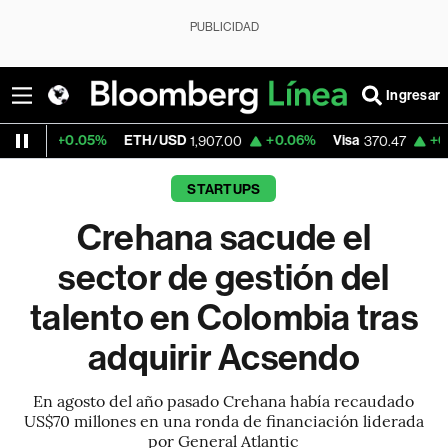
PUBLICIDAD
Ingresar
05%
ETH/USD
+0.06%
Visa
+0.52%
Merca
1,907.00
370.47
STARTUPS
Crehana sacude el
sector de gestión del
talento en Colombia tras
adquirir Acsendo
En agosto del año pasado Crehana había recaudado
US$70 millones en una ronda de financiación liderada
por General Atlantic