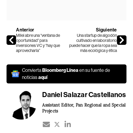
Anterior
Siguiente
Milei abre una “ventana de
Una startup de algodón
oportunidad” para
cultivado en laboratorio
inversiones VC y “hay que
puede hacer que la ropa sea
aprovecharla”
más ecológica y ética
Convierta
Bloomberg Línea
en su fuente de
noticias
aquí
Daniel Salazar Castellanos
Assistant Editor, Pan Regional and Special
Projects