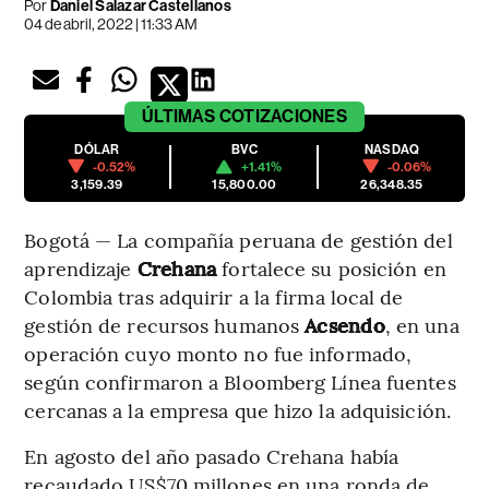
Por
Daniel Salazar Castellanos
04 de abril, 2022 | 11:33 AM
ÚLTIMAS
COTIZACIONES
DÓLAR
BVC
NASDAQ
-0.52%
+1.41%
-0.06%
3,159.39
15,800.00
26,348.35
Bogotá — La compañía peruana de gestión del
aprendizaje
Crehana
fortalece su posición en
Colombia tras adquirir a la firma local de
gestión de recursos humanos
Acsendo
, en una
operación cuyo monto no fue informado,
según confirmaron a Bloomberg Línea fuentes
cercanas a la empresa que hizo la adquisición.
En agosto del año pasado Crehana había
recaudado US$70 millones en una ronda de