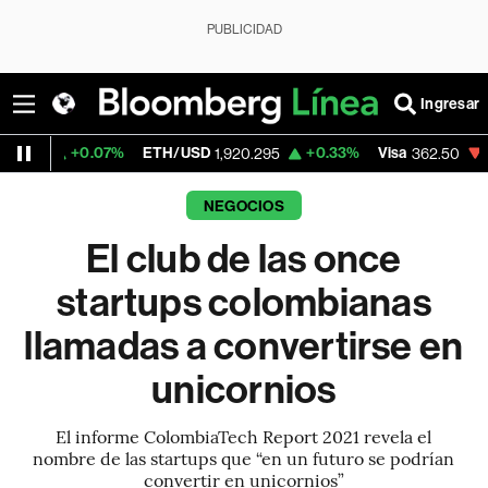
PUBLICIDAD
Ingresar
7%
ETH/USD
+0.33%
Visa
-2.15%
Mercad
1,920.295
362.50
NEGOCIOS
El club de las once
startups colombianas
llamadas a convertirse en
unicornios
El informe ColombiaTech Report 2021 revela el
nombre de las startups que “en un futuro se podrían
convertir en unicornios”