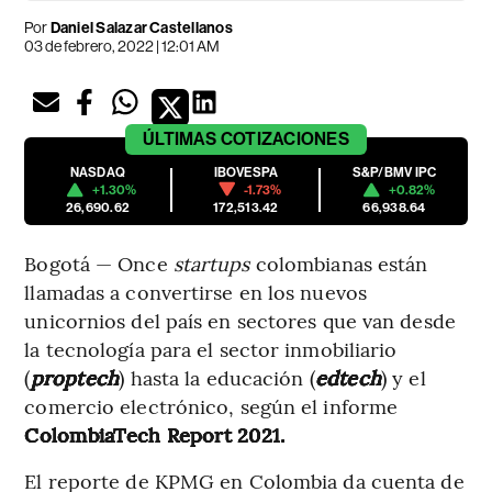
Por
Daniel Salazar Castellanos
03 de febrero, 2022 | 12:01 AM
ÚLTIMAS
COTIZACIONES
NASDAQ
IBOVESPA
S&P/BMV IPC
+1.30%
-1.73%
+0.82%
26,690.62
172,513.42
66,938.64
Bogotá — Once
startups
colombianas están
llamadas a convertirse en los nuevos
unicornios del país en sectores que van desde
la tecnología para el sector inmobiliario
(
proptech
) hasta la educación (
edtech
) y el
comercio electrónico, según el informe
ColombiaTech Report 2021.
El reporte de KPMG en Colombia da cuenta de