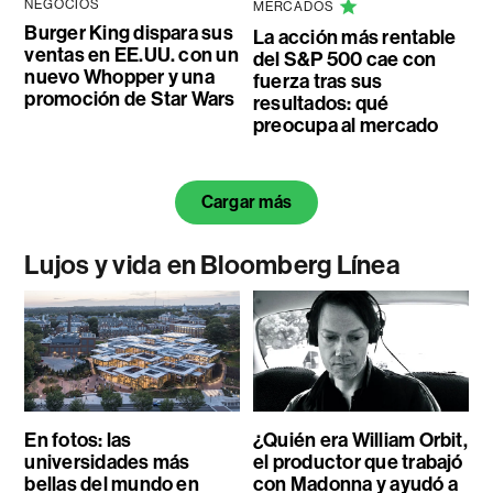
NEGOCIOS
MERCADOS
Burger King dispara sus
La acción más rentable
ventas en EE.UU. con un
del S&P 500 cae con
nuevo Whopper y una
fuerza tras sus
promoción de Star Wars
resultados: qué
preocupa al mercado
Cargar más
Lujos y vida en Bloomberg Línea
En fotos: las
¿Quién era William Orbit,
universidades más
el productor que trabajó
bellas del mundo en
con Madonna y ayudó a