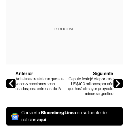
PUBLICIDAD
Anterior
Siguiente
Artistas se resisten a que sus
Caputo festejó el aporte de
voces y canciones sean
US$100 millones por año
usadas para entrenar a la IA
que hará el mayor proyecto
minero argentino
Convierta
Bloomberg Línea
en su fuente de
noticias
aquí