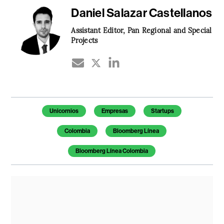
Daniel Salazar Castellanos
Assistant Editor, Pan Regional and Special
Projects
Temas de este artículo
Unicornios
Empresas
Startups
Colombia
Bloomberg Línea
Bloomberg Línea Colombia