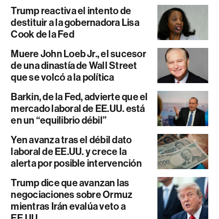
Trump reactiva el intento de
destituir a la gobernadora Lisa
Cook de la Fed
Muere John Loeb Jr., el sucesor
de una dinastía de Wall Street
que se volcó a la política
Barkin, de la Fed, advierte que el
mercado laboral de EE.UU. está
en un “equilibrio débil”
Yen avanza tras el débil dato
laboral de EE.UU. y crece la
alerta por posible intervención
Trump dice que avanzan las
negociaciones sobre Ormuz
mientras Irán evalúa veto a
EE.UU.