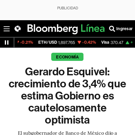
PUBLICIDAD
Ingresar
.21%
ETH/USD
-0.42%
Visa
+0.52%
Merc
1,897.765
370.47
ECONOMÍA
Gerardo Esquivel:
crecimiento de 3,4% que
estima Gobierno es
cautelosamente
optimista
El subgobernador de Banco de México dijo a