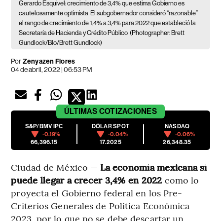
Gerardo Esquivel: crecimiento de 3,4% que estima Gobierno es
cautelosamente optimista
El subgobernador consideró “razonable”
el rango de crecimiento de 1,4% a 3,4% para 2022 que estableció la
Secretaría de Hacienda y Crédito Público
(Photographer: Brett
Gundlock/Blo/Brett Gundlock)
Por
Zenyazen Flores
04 de abril, 2022 | 06:53 PM
ÚLTIMAS
COTIZACIONES
S&P/BMV IPC
DÓLAR SPOT
NASDAQ
-0.19%
-0.04%
-0.06%
66,396.15
17.2025
26,348.35
Ciudad de México —
La economía mexicana sí
puede llegar a crecer 3,4% en 2022
como lo
proyecta el Gobierno federal en los Pre-
Criterios Generales de Política Económica
2023, por lo que no se debe descartar un