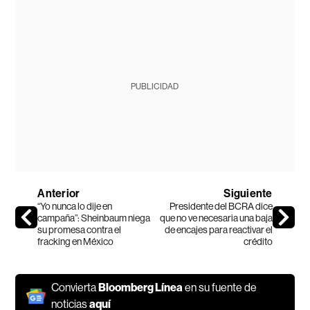
PUBLICIDAD
Anterior
Siguiente
“Yo nunca lo dije en
Presidente del BCRA dice
campaña”: Sheinbaum niega
que no ve necesaria una baja
su promesa contra el
de encajes para reactivar el
fracking en México
crédito
Convierta
Bloomberg Línea
en su fuente de
noticias
aquí