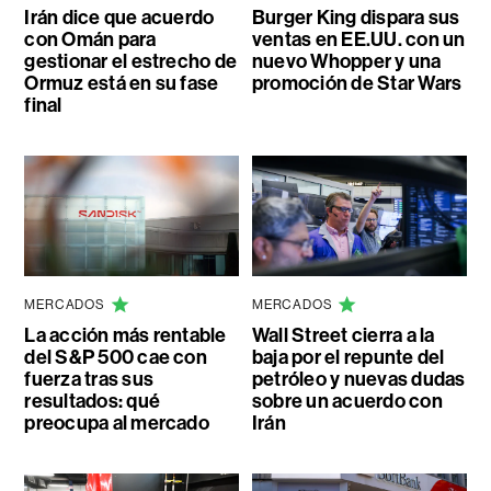
Irán dice que acuerdo
Burger King dispara sus
con Omán para
ventas en EE.UU. con un
gestionar el estrecho de
nuevo Whopper y una
Ormuz está en su fase
promoción de Star Wars
final
MERCADOS
MERCADOS
La acción más rentable
Wall Street cierra a la
del S&P 500 cae con
baja por el repunte del
fuerza tras sus
petróleo y nuevas dudas
resultados: qué
sobre un acuerdo con
preocupa al mercado
Irán