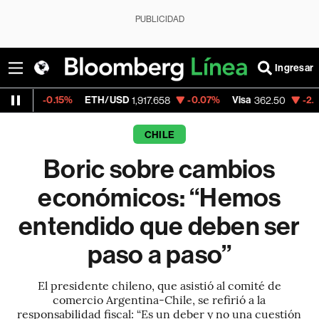
PUBLICIDAD
Ingresar
.15%
ETH/USD
-0.07%
Visa
-2.15%
Merca
1,917.658
362.50
CHILE
Boric sobre cambios
económicos: “Hemos
entendido que deben ser
paso a paso”
El presidente chileno, que asistió al comité de
comercio Argentina-Chile, se refirió a la
responsabilidad fiscal: “Es un deber y no una cuestión