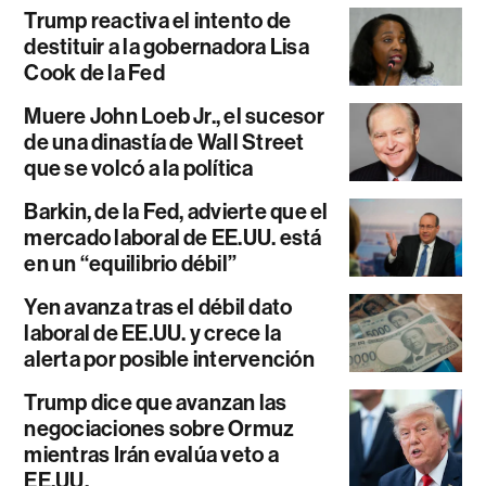
Trump reactiva el intento de
destituir a la gobernadora Lisa
Cook de la Fed
Muere John Loeb Jr., el sucesor
de una dinastía de Wall Street
que se volcó a la política
Barkin, de la Fed, advierte que el
mercado laboral de EE.UU. está
en un “equilibrio débil”
Yen avanza tras el débil dato
laboral de EE.UU. y crece la
alerta por posible intervención
Trump dice que avanzan las
negociaciones sobre Ormuz
mientras Irán evalúa veto a
EE.UU.