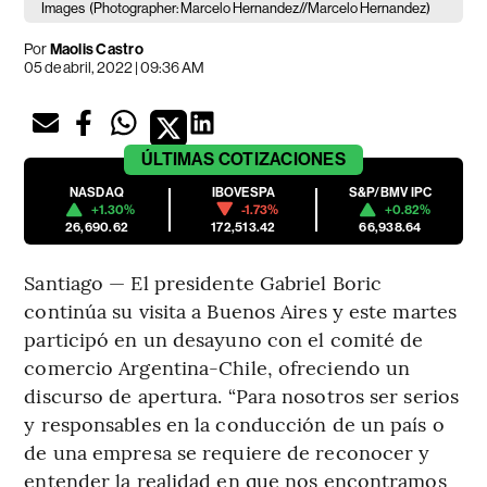
Images
(Photographer: Marcelo Hernandez//Marcelo Hernandez)
Por
Maolis Castro
05 de abril, 2022 | 09:36 AM
ÚLTIMAS
COTIZACIONES
NASDAQ
IBOVESPA
S&P/BMV IPC
+1.30%
-1.73%
+0.82%
26,690.62
172,513.42
66,938.64
Santiago — El presidente Gabriel Boric
continúa su visita a Buenos Aires y este martes
participó en un desayuno con el comité de
comercio Argentina-Chile, ofreciendo un
discurso de apertura. “Para nosotros ser serios
y responsables en la conducción de un país o
de una empresa se requiere de reconocer y
entender la realidad en que nos encontramos