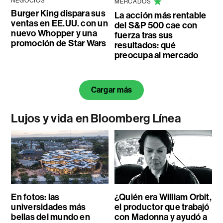
NEGOCIOS
MERCADOS
Burger King dispara sus
La acción más rentable
ventas en EE.UU. con un
del S&P 500 cae con
nuevo Whopper y una
fuerza tras sus
promoción de Star Wars
resultados: qué
preocupa al mercado
Cargar más
Lujos y vida en Bloomberg Línea
En fotos: las
¿Quién era William Orbit,
universidades más
el productor que trabajó
bellas del mundo en
con Madonna y ayudó a