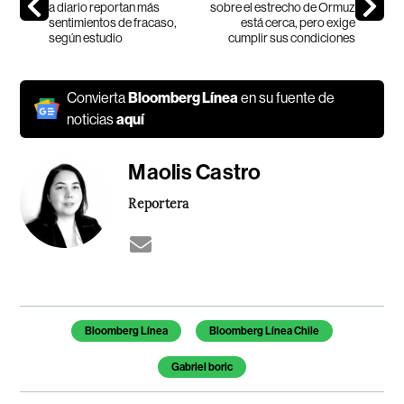
a diario reportan más
sobre el estrecho de Ormuz
sentimientos de fracaso,
está cerca, pero exige
según estudio
cumplir sus condiciones
Convierta
Bloomberg Línea
en su fuente de
noticias
aquí
Maolis Castro
Reportera
Temas de este artículo
Bloomberg Línea
Bloomberg Línea Chile
Gabriel boric