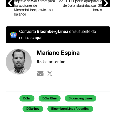
objetivo de Wall Street para
de EE.UU. por el apagón que
las acciones de
dejó a la isla sin luz casi 36
MercadoLibre previo a su
horas
balance
Convierta
Bloomberg Línea
en su fuente de
noticias
aquí
Mariano Espina
Redactor senior
Temas de este artículo
Dólar
Dólar Blue
Bloomberg Línea
Dólar hoy
Bloomberg Línea Argentina