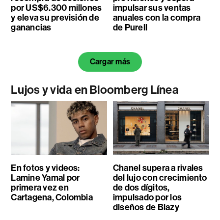
por US$6.300 millones
impulsar sus ventas
y eleva su previsión de
anuales con la compra
ganancias
de Purell
Cargar más
Lujos y vida en Bloomberg Línea
En fotos y videos:
Chanel supera a rivales
Lamine Yamal por
del lujo con crecimiento
primera vez en
de dos dígitos,
Cartagena, Colombia
impulsado por los
diseños de Blazy