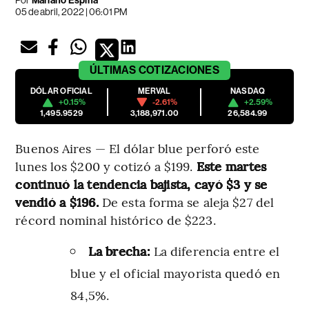
Por
Mariano Espina
05 de abril, 2022 | 06:01 PM
ÚLTIMAS
COTIZACIONES
DÓLAR OFICIAL
MERVAL
NASDAQ
+0.15%
-2.61%
+2.59%
1,495.9529
3,188,971.00
26,584.99
Buenos Aires — El dólar blue perforó este
lunes los $200 y cotizó a $199.
Este martes
continuó la tendencia bajista, cayó $3 y se
vendió a $196.
De esta forma se aleja $27 del
récord nominal histórico de $223.
La brecha:
La diferencia entre el
blue y el oficial mayorista quedó en
84,5%.