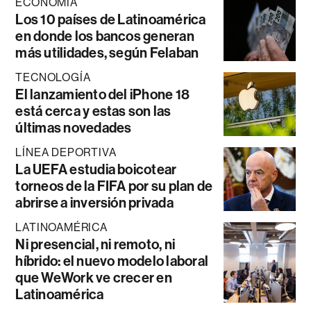
ECONOMÍA
Los 10 países de Latinoamérica
en donde los bancos generan
más utilidades, según Felaban
TECNOLOGÍA
El lanzamiento del iPhone 18
está cerca y estas son las
últimas novedades
LÍNEA DEPORTIVA
La UEFA estudia boicotear
torneos de la FIFA por su plan de
abrirse a inversión privada
LATINOAMÉRICA
Ni presencial, ni remoto, ni
híbrido: el nuevo modelo laboral
que WeWork ve crecer en
Latinoamérica