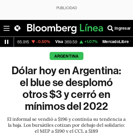
PUBLICIDAD
Ingresar
-0.50%
Visa
+1.07%
MercadoLibre
5.915
369.59
1,890.05
ARGENTINA
Dólar hoy en Argentina:
el blue se desplomó
otros $3 y cerró en
mínimos del 2022
El informal se vendió a $196 y continúa su tendencia a
la baja. Los bursátiles cotizan por debajo del solidario:
el MEP a $190 y el CCL a $189