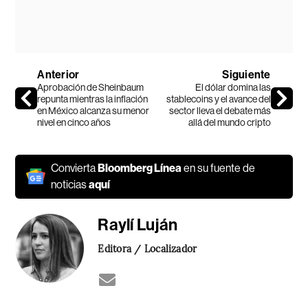
Anterior
Siguiente
Aprobación de Sheinbaum
El dólar domina las
repunta mientras la inflación
stablecoins y el avance del
en México alcanza su menor
sector lleva el debate más
nivel en cinco años
allá del mundo cripto
Convierta
Bloomberg Línea
en su fuente de
noticias
aquí
Raylí Luján
Editora / Localizador