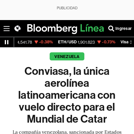
PUBLICIDAD
Ingresar
-0.38%
ETH/USD
-0.73%
Visa
-0
541.78
1,901.823
368.54
VENEZUELA
Conviasa, la única
aerolínea
latinoamericana con
vuelo directo para el
Mundial de Catar
La compañía venezolana, sancionada por Estados