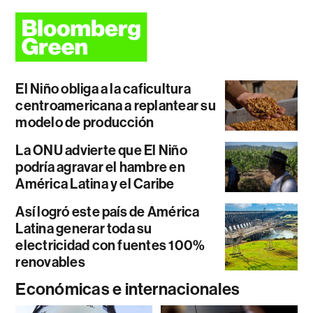
El Niño obliga a la caficultura
centroamericana a replantear su
modelo de producción
La ONU advierte que El Niño
podría agravar el hambre en
América Latina y el Caribe
Así logró este país de América
Latina generar toda su
electricidad con fuentes 100%
renovables
Económicas e internacionales