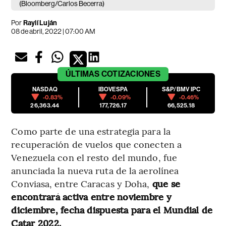
(Bloomberg/Carlos Becerra)
Por
Raylí Luján
08 de abril, 2022 | 07:00 AM
ÚLTIMAS
COTIZACIONES
NASDAQ
IBOVESPA
S&P/BMV IPC
-0.83%
-0.09%
-0.46%
26,363.44
177,726.17
66,525.18
Como parte de una estrategia para la
recuperación de vuelos que conecten a
Venezuela con el resto del mundo, fue
anunciada la nueva ruta de la aerolínea
Conviasa, entre Caracas y Doha,
que se
encontrará activa entre noviembre y
diciembre, fecha dispuesta para el Mundial de
Catar 2022.