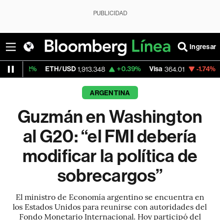
PUBLICIDAD
Ingresar
ETH/USD
+0.39%
Visa
-1.74%
MercadoLibr
1,913.348
364.01
ARGENTINA
Guzmán en Washington
al G20: “el FMI debería
modificar la política de
sobrecargos”
El ministro de Economía argentino se encuentra en
los Estados Unidos para reunirse con autoridades del
Fondo Monetario Internacional. Hoy participó del