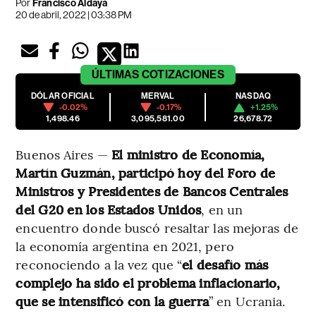
Por
Francisco Aldaya
20 de abril, 2022 | 03:38 PM
ÚLTIMAS
COTIZACIONES
DÓLAR OFICIAL
MERVAL
NASDAQ
-0.02%
-0.17%
+1.25%
1,498.46
3,095,581.00
26,678.72
Buenos Aires —
El ministro de Economía,
Martín Guzmán, participó hoy del Foro de
Ministros y Presidentes
de Bancos Centrales
del G20 en los Estados Unidos
, en un
encuentro donde buscó resaltar las mejoras de
la economía argentina en 2021, pero
reconociendo a la vez que “
el desafío más
complejo ha sido el problema inflacionario,
que se intensificó con la guerra
” en Ucrania.