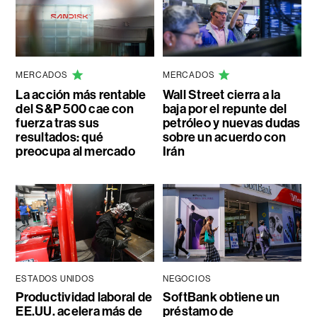
MERCADOS
MERCADOS
La acción más rentable
Wall Street cierra a la
del S&P 500 cae con
baja por el repunte del
fuerza tras sus
petróleo y nuevas dudas
resultados: qué
sobre un acuerdo con
preocupa al mercado
Irán
ESTADOS UNIDOS
NEGOCIOS
Productividad laboral de
SoftBank obtiene un
EE.UU. acelera más de
préstamo de