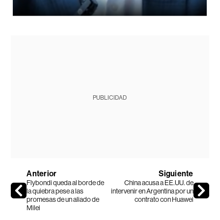
PUBLICIDAD
Anterior
Siguiente
Flybondi queda al borde de
China acusa a EE.UU. de
la quiebra pese a las
intervenir en Argentina por un
promesas de un aliado de
contrato con Huawei
Milei